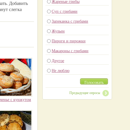
Жареные грибы
шать. Добавить
анут слегка
Суп с грибами
Запеканка с грибами
Жульен
Пироги и пирожки
Макароны с грибами
Другое
Не люблю
Голосовать
Предыдущие опросы
ченье с кунжутом