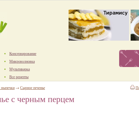
Консервирование
Микроволновка
Мультиварка
Все рецепты
ы выпечки
→
Сырное печенье
П
ье с черным перцем