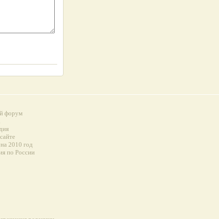
й форум
а
дия
 сайте
на 2010 год
ия по России