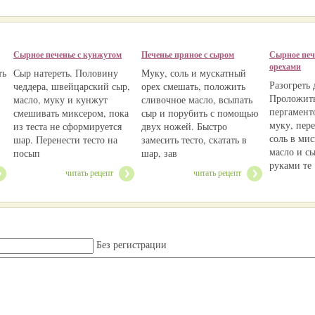
Сырное печенье с кунжутом
Печенье пряное с сыром
Сырное печ
орехами
ть
Сыр натереть. Половину
Муку, соль и мускатный
Разогреть 
чеддера, швейцарский сыр,
орех смешать, положить
Проложить
масло, муку и кунжут
сливочное масло, всыпать
пергамент
смешивать миксером, пока
сыр и порубить с помощью
муку, пере
из теста не сформируется
двух ножей. Быстро
соль в мис
шар. Перенести тесто на
замесить тесто, скатать в
масло и сы
посып
шар, зав
руками те
читать рецепт
читать рецепт
Без регистрации