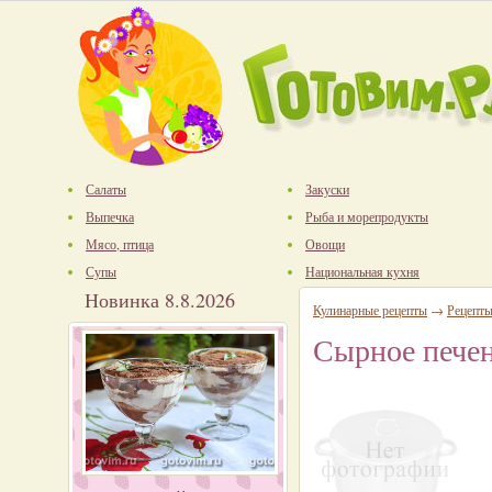
Салаты
Закуски
Выпечка
Рыба и морепродукты
Мясо, птица
Овощи
Супы
Национальная кухня
Новинка 8.8.2026
Кулинарные рецепты
→
Рецепт
Сырное печен