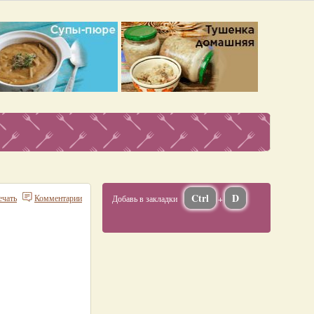
Ctrl
D
ечать
Комментарии
Добавь в закладки
+