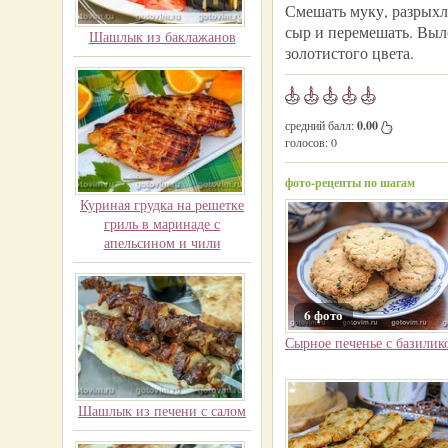
Смешать муку, разрыхли
сыр и перемешать. Выло
Шашлык из баклажанов
золотистого цвета.
средний балл:
0.00
голосов:
0
фото-рецепты по шагам
Куриная грудка на решетке
гриль в маринаде с
апельсином и чили
6 фото
Сырное печенье с базилик
Шашлык из печени с салом