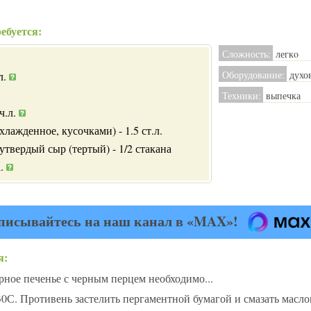
ебуется:
Сложность:
легкo
Оборудование:
духо
л.
Техники:
выпечка
ч.л.
хлажденное, кусочками) - 1.5 ст.л.
утвердый сыр (тертый) - 1/2 стакана
а.
писывайтесь на наш канал в «MAX»!
я:
ное печенье с черным перцем необходимо...
30С. Противень застелить пергаментной бумагой и смазать масло