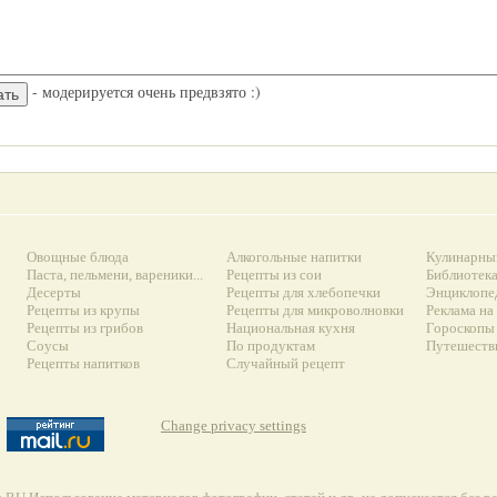
- модерируется очень предвзято :)
Овощные блюда
Алкогольные напитки
Кулинарны
Паста, пельмени, вареники...
Рецепты из сои
Библиотек
Десерты
Рецепты для хлебопечки
Энциклопе
Рецепты из крупы
Рецепты для микроволновки
Реклама на
Рецепты из грибов
Национальная кухня
Гороскопы 
Соусы
По продуктам
Путешеств
Рецепты напитков
Случайный рецепт
Change privacy settings