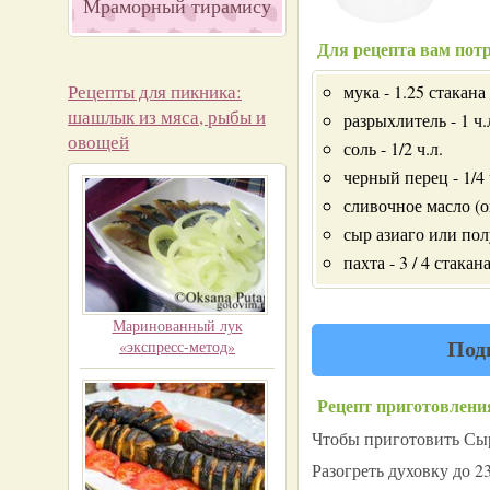
Мраморный тирамису
Для рецепта вам потр
Рецепты для пикника:
мука - 1.25 стакана
шашлык из мяса, рыбы и
разрыхлитель - 1 ч.
овощей
соль - 1/2 ч.л.
черный перец - 1/4 
сливочное масло (о
сыр азиаго или пол
пахта - 3 / 4 стакан
Маринованный лук
Под
«экспресс-метод»
Рецепт приготовлени
Чтобы приготовить Сыр
Разогреть духовку до 2