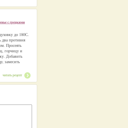
енье с грецкими
духовку до 180С.
 два противня
ом. Просеять
ц, горчицу и
ку. Добавить
р; замесить
читать рецепт