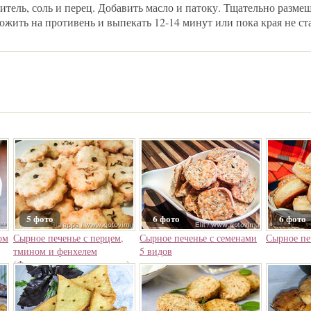
тель, соль и перец. Добавить масло и патоку. Тщательно разме
жить на противень и выпекать 12-14 минут или пока края не ст
5 фото
6 фото
6 фото
ом
Сырное печенье с перцем,
Сырное печенье с семенами
Сырное пе
тмином и фенхелем
5 видов
(Фролини аль пармежиано)