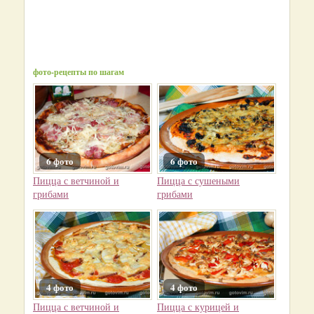
фото-рецепты по шагам
6 фото
6 фото
Пицца с ветчиной и
Пицца с сушеными
грибами
грибами
4 фото
4 фото
Пицца с ветчиной и
Пицца с курицей и