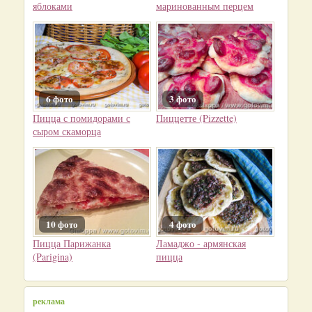
яблоками
маринованным перцем
6 фото
3 фото
Пицца с помидорами с
Пиццетте (Pizzette)
сыром скаморца
10 фото
4 фото
Пицца Парижанка
Ламаджо - армянская
(Parigina)
пицца
реклама