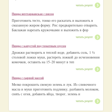
читать рецепт
Пицца вегетарианская с рисом
Приготовить тесто, тонко его раскатать и выложить в
смазанную жиром форму. Рис предварительно отварить.
Баклажан нарезать кружочками и выложить в фор
читать рецепт
Пицца с капустой под томатным соусом
Дрожжи растворить в теплой воде, добавить соль, 1 ½
столовой ложки муки, растереть ложкой до исчезновения
комочков, оставить на 15–20 минут в теп
читать рецепт
Пицца с сырной массой
Мелко покрошить свежую зелень и лук. Из сливочного
масла и муки приготовить подливку, разбавить молоком,
снять с огня, добавить яйца, творог, зелень и
читать рецепт