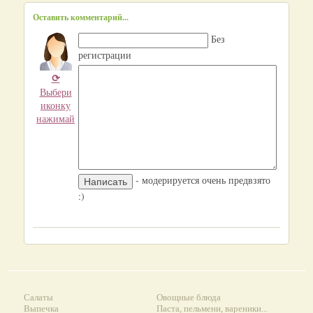
Оставить комментарий...
Без
регистрации
⟳
Выбери
иконку
нажимай
- модерируется очень предвзято
:)
Салаты
Овощные блюда
Выпечка
Паста, пельмени, вареники...