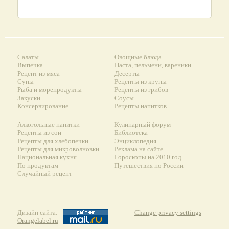
Салаты
Овощные блюда
Выпечка
Паста, пельмени, вареники...
Рецепт из мяса
Десерты
Супы
Рецепты из крупы
Рыба и морепродукты
Рецепты из грибов
Закуски
Соусы
Консервирование
Рецепты напитков
Алкогольные напитки
Кулинарный форум
Рецепты из сои
Библиотека
Рецепты для хлебопечки
Энциклопедия
Рецепты для микроволновки
Реклама на сайте
Национальная кухня
Гороскопы на 2010 год
По продуктам
Путешествия по России
Случайный рецепт
Дизайн сайта:
Change privacy settings
Orangelabel.ru