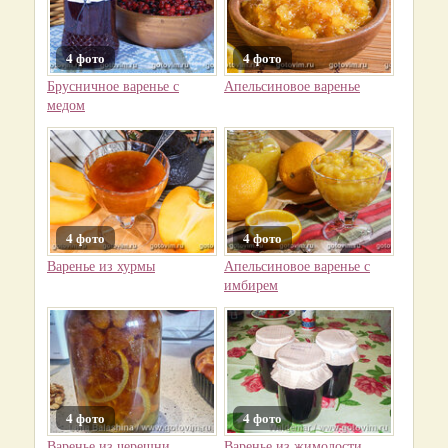
4 фото
4 фото
Брусничное варенье с
Апельсиновое варенье
медом
4 фото
4 фото
Варенье из хурмы
Апельсиновое варенье с
имбирем
4 фото
4 фото
Варенье из черешни
Варенье из жимолости