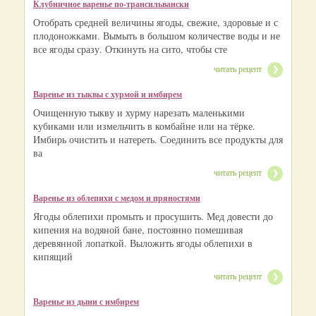
Клубничное варенье по-трансильвански
Отобрать средней величины ягоды, свежие, здоровые и с
плодоножками. Вымыть в большом количестве воды и не
все ягоды сразу. Откинуть на сито, чтобы сте
читать рецепт
Варенье из тыквы с хурмой и имбирем
Очищенную тыкву и хурму нарезать маленькими
кубиками или измельчить в комбайне или на тёрке.
Имбирь очистить и натереть. Соединить все продукты для
ва
читать рецепт
Варенье из облепихи с медом и пряностями
Ягоды облепихи промыть и просушить. Мед довести до
кипения на водяной бане, постоянно помешивая
деревянной лопаткой. Выложить ягоды облепихи в
кипящий
читать рецепт
Варенье из дыни с имбирем