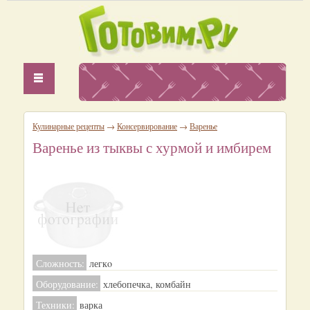
Кулинарные рецепты
→
Консервирование
→
Варенье
Варенье из тыквы с хурмой и имбирем
Сложность:
легкo
Оборудование:
хлебопечка, комбайн
Техники:
варка