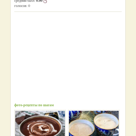
средний балл:
0.00
голосов:
0
фото-рецепты по шагам