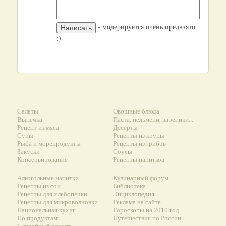
- модерируется очень предвзято
:)
Салаты
Овощные блюда
Выпечка
Паста, пельмени, вареники...
Рецепт из мяса
Десерты
Супы
Рецепты из крупы
Рыба и морепродукты
Рецепты из грибов
Закуски
Соусы
Консервирование
Рецепты напитков
Алкогольные напитки
Кулинарный форум
Рецепты из сои
Библиотека
Рецепты для хлебопечки
Энциклопедия
Рецепты для микроволновки
Реклама на сайте
Национальная кухня
Гороскопы на 2010 год
По продуктам
Путешествия по России