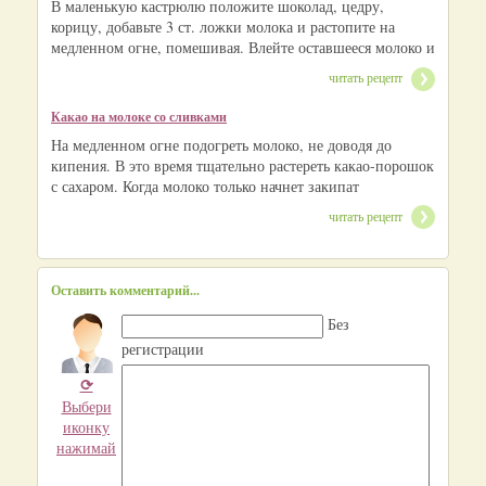
В маленькую кастрюлю положите шоколад, цедру,
корицу, добавьте 3 ст. ложки молока и растопите на
медленном огне, помешивая. Влейте оставшееся молоко и
читать рецепт
Какао на молоке со сливками
На медленном огне подогреть молоко, не доводя до
кипения. В это время тщательно растереть какао-порошок
с сахаром. Когда молоко только начнет закипат
читать рецепт
Оставить комментарий...
Без
регистрации
⟳
Выбери
иконку
нажимай