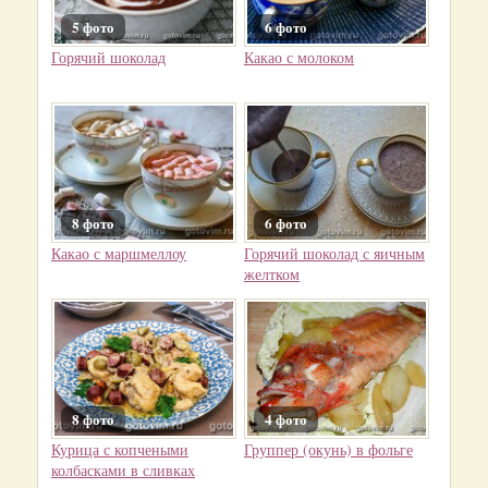
5 фото
6 фото
Горячий шоколад
Какао с молоком
8 фото
6 фото
Какао с маршмеллоу
Горячий шоколад с яичным
желтком
8 фото
4 фото
Курица с копчеными
Группер (окунь) в фольге
колбасками в сливках