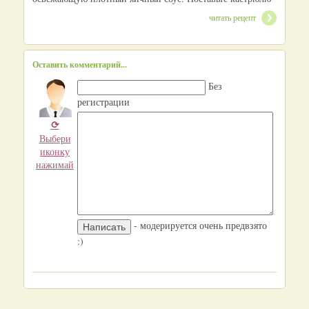
читать рецепт
Оставить комментарий...
Без
регистрации
⟳
Выбери
иконку
нажимай
- модерируется очень предвзято
:)