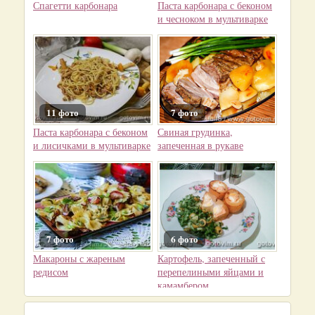
Спагетти карбонара
Паста карбонара с беконом
и чесноком в мультиварке
11 фото
7 фото
Паста карбонара с беконом
Свиная грудинка,
и лисичками в мультиварке
запеченная в рукаве
7 фото
6 фото
Макароны с жареным
Картофель, запеченный с
редисом
перепелиными яйцами и
камамбером