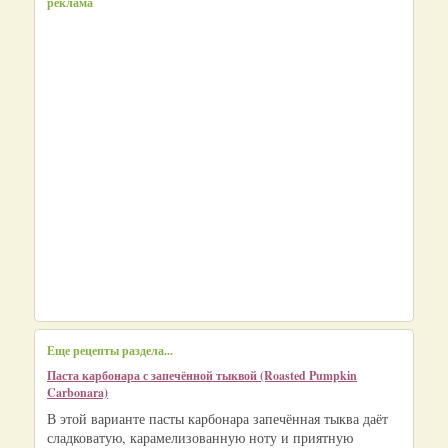
реклама
Еще рецепты раздела...
Паста карбонара с запечённой тыквой (Roasted Pumpkin
Carbonara)
В этой варианте пасты карбонара запечённая тыква даёт
сладковатую, карамелизованную ноту и приятную