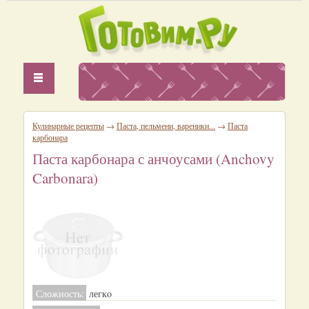
Кулинарные рецепты
→
Паста, пельмени, вареники...
→
Паста
карбонара
Паста карбонара с анчоусами (Anchovy
Carbonara)
Сложность:
легкo