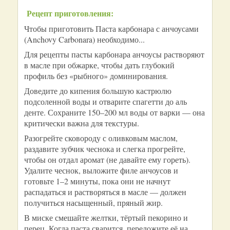
Рецепт приготовления:
Чтобы приготовить Паста карбонара с анчоусами
(Anchovy Carbonara) необходимо...
Для рецепты пасты карбонара анчоусы растворяют
в масле при обжарке, чтобы дать глубокий
профиль без «рыбного» доминирования.
Доведите до кипения большую кастрюлю
подсоленной воды и отварите спагетти до аль
денте. Сохраните 150–200 мл воды от варки — она
критически важна для текстуры.
Разогрейте сковороду с оливковым маслом,
раздавите зубчик чеснока и слегка прогрейте,
чтобы он отдал аромат (не давайте ему гореть).
Удалите чеснок, выложите филе анчоусов и
готовьте 1–2 минуты, пока они не начнут
распадаться и растворяться в масле — должен
получиться насыщенный, пряный жир.
В миске смешайте желтки, тёртый пекорино и
перец. Когда паста сварится, переложите её на