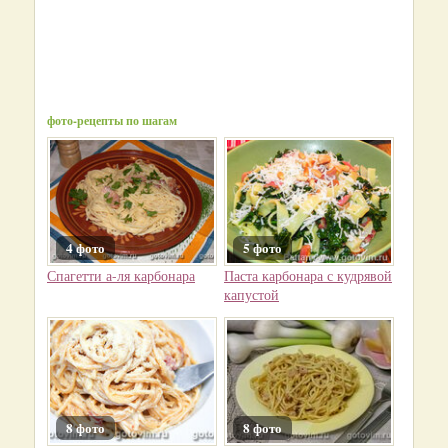
фото-рецепты по шагам
4 фото
5 фото
Спагетти а-ля карбонара
Паста карбонара с кудрявой
капустой
8 фото
8 фото