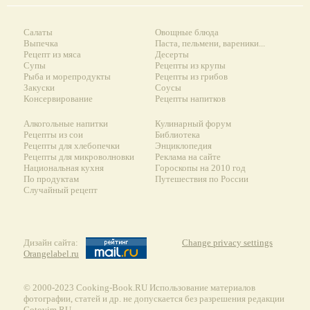
Салаты
Овощные блюда
Выпечка
Паста, пельмени, вареники...
Рецепт из мяса
Десерты
Супы
Рецепты из крупы
Рыба и морепродукты
Рецепты из грибов
Закуски
Соусы
Консервирование
Рецепты напитков
Алкогольные напитки
Кулинарный форум
Рецепты из сои
Библиотека
Рецепты для хлебопечки
Энциклопедия
Рецепты для микроволновки
Реклама на сайте
Национальная кухня
Гороскопы на 2010 год
По продуктам
Путешествия по России
Случайный рецепт
Дизайн сайта:
Change privacy settings
Orangelabel.ru
© 2000-2023 Сooking-Book.RU Использование материалов
фотографии, статей и др. не допускается без разрешения редакции
Gotovim.RU.