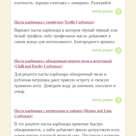
плотность, хорошо сочетаясь с пекорино. Разогрейте
читать рецепт
Паста карбонара с трюфелем (Truffle Carbonara)
Вариант пасты карбонара в котором тёртый чёрный или
белый трюфель либо трюфельное масло добавляют в
самом конце для интенсивного, благородного аромата
читать рецепт
Паста карбонара с обжаренным перцем чили и петрушкой
(Chilli and Parsley Carbonara)
Для рецепта пасты карбонара обжаренный чили и
рубленая петрушка дают пряную остроту и свежую
травяную ноту. Доведите воду до кипения, посолите и
отвар
читать рецепт
Паста карбонара с креветками и лаймом (Shrimp and Lime
Carbonara)
В это рецепте пасты карбонара креветки быстро
обжариваются, а лайм добавляет яркую цитрусовую ноту,
освежающую плотный яичный соус. Поставьте кастрюлю