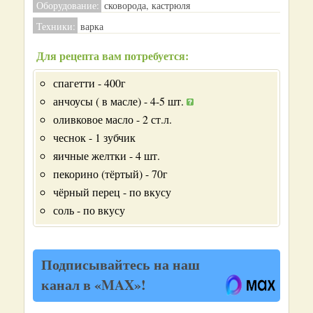
Оборудование:
сковорода, кастрюля
Техники:
варка
Для рецепта вам потребуется:
спагетти - 400г
анчоусы ( в масле) - 4-5 шт.
оливковое масло - 2 ст.л.
чеснок - 1 зубчик
яичные желтки - 4 шт.
пекорино (тёртый) - 70г
чёрный перец - по вкусу
соль - по вкусу
Подписывайтесь на наш
канал в «MAX»!