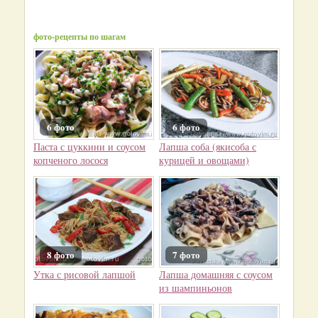
фото-рецепты по шагам
6 фото
6 фото
Паста с цуккини и соусом
Лапша соба (якисоба с
копченого лосося
курицей и овощами)
8 фото
7 фото
Утка с рисовой лапшой
Лапша домашняя с соусом
из шампиньонов