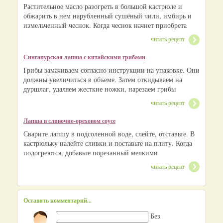
Растительное масло разогреть в большой кастрюле и
обжарить в нем нарубленный сушёный чили, имбирь и
измельченный чеснок. Когда чеснок начнет приобрета
читать рецепт
Сингапурская лапша с китайскими грибами
Грибы замачиваем согласно инструкции на упаковке. Они
должны увеличиться в объеме. Затем откидываем на
дуршлаг, удаляем жесткие ножки, нарезаем грибы
читать рецепт
Лапша в сливочно-ореховом соусе
Сварите лапшу в подсоленной воде, слейте, отставьте. В
кастрюльку налейте сливки и поставьте на плиту. Когда
подогреются, добавьте порезанный мелкими
читать рецепт
Оставить комментарий...
Без