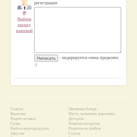
регистрации
⟳
Выбери
иконку
нажимай
- модерируется очень предвзято
:)
Салаты
Овощные блюда
Выпечка
Паста, пельмени, вареники...
Рецепт из мяса
Десерты
Супы
Рецепты из крупы
Рыба и морепродукты
Рецепты из грибов
Закуски
Соусы