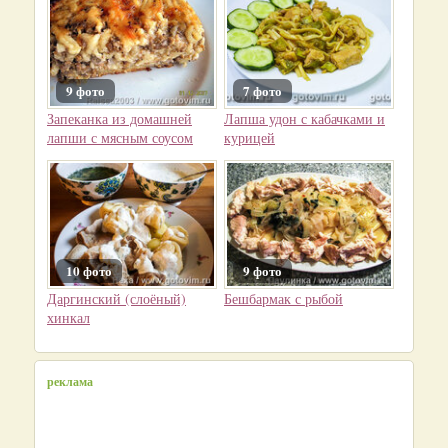
9 фото
7 фото
Запеканка из домашней
Лапша удон с кабачками и
лапши с мясным соусом
курицей
10 фото
9 фото
Даргинский (слоёный)
Бешбармак с рыбой
хинкал
реклама