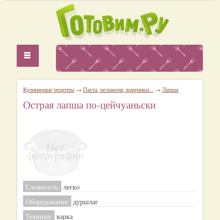
Кулинарные рецепты
→
Паста, пельмени, вареники...
→
Лапша
Острая лапша по-цейчуаньски
Сложность:
легкo
Оборудование:
дуршлаг
Техники:
варка