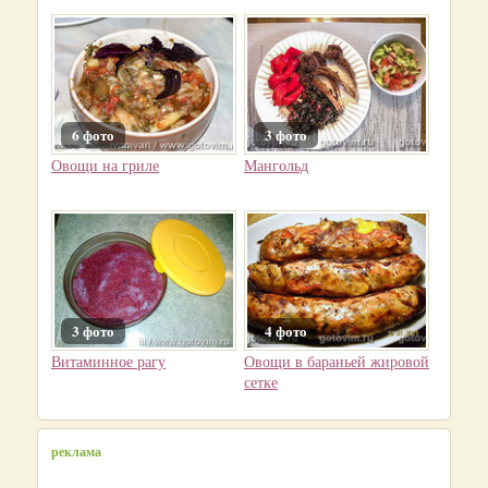
6 фото
3 фото
Овощи на гриле
Мангольд
3 фото
4 фото
Витаминное рагу
Овощи в бараньей жировой
сетке
реклама