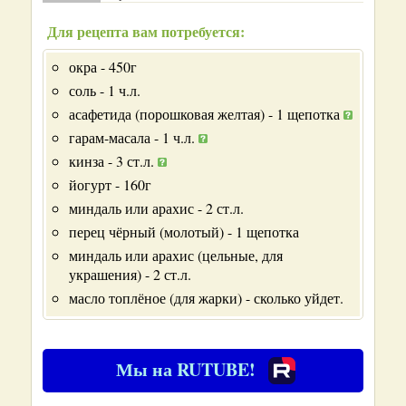
Для рецепта вам потребуется:
окра - 450г
соль - 1 ч.л.
асафетида (порошковая желтая) - 1 щепотка
гарам-масала - 1 ч.л.
кинза - 3 ст.л.
йогурт - 160г
миндаль или арахис - 2 ст.л.
перец чёрный (молотый) - 1 щепотка
миндаль или арахис (цельные, для
украшения) - 2 ст.л.
масло топлёное (для жарки) - сколько уйдет.
Мы на RUTUBE!