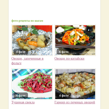
фото-рецепты по шагам
4 фото
6 фото
Овощи, запеченные в
Овощи по-китайски
фольге
4 фото
4 фото
Тушеная свекла
Гарнир из печеных овощей