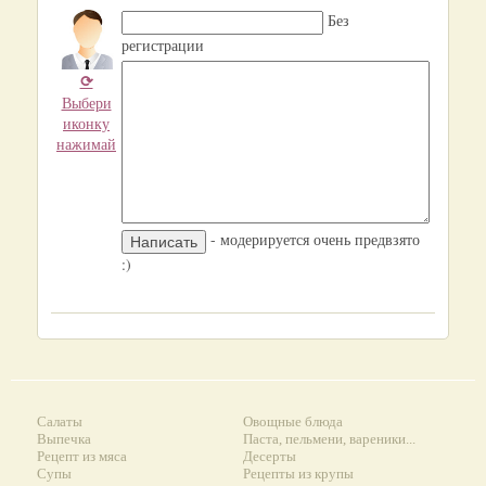
Без
регистрации
⟳
Выбери
иконку
нажимай
- модерируется очень предвзято
:)
Салаты
Овощные блюда
Выпечка
Паста, пельмени, вареники...
Рецепт из мяса
Десерты
Супы
Рецепты из крупы