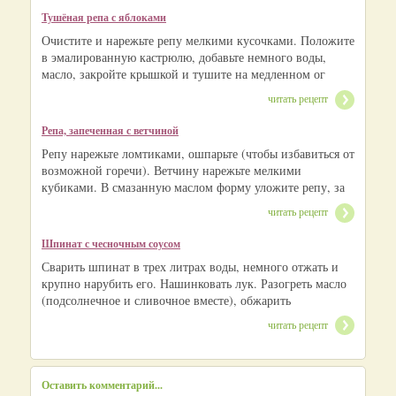
Тушёная репа с яблоками
Очистите и нарежьте репу мелкими кусочками. Положите
в эмалированную кастрюлю, добавьте немного воды,
масло, закройте крышкой и тушите на медленном ог
читать рецепт
Репа, запеченная с ветчиной
Репу нарежьте ломтиками, ошпарьте (чтобы избавиться от
возможной горечи). Ветчину нарежьте мелкими
кубиками. В смазанную маслом форму уложите репу, за
читать рецепт
Шпинат с чесночным соусом
Сварить шпинат в трех литрах воды, немного отжать и
крупно нарубить его. Нашинковать лук. Разогреть масло
(подсолнечное и сливочное вместе), обжарить
читать рецепт
Оставить комментарий...