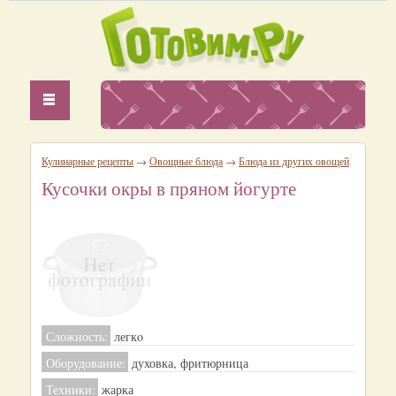
Кулинарные рецепты
→
Овощные блюда
→
Блюда из других овощей
Кусочки окры в пряном йогурте
Сложность:
легкo
Оборудование:
духовка, фритюрница
Техники:
жарка