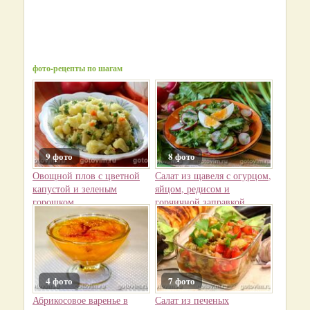
фото-рецепты по шагам
9 фото
8 фото
Овощной плов с цветной
Салат из щавеля с огурцом,
капустой и зеленым
яйцом, редисом и
горошком
горчичной заправкой
4 фото
7 фото
Абрикосовое варенье в
Салат из печеных