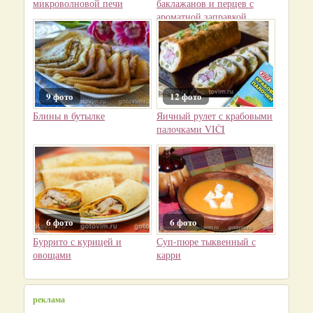
микроволновой печи
баклажанов и перцев с
ароматной заправкой
9 фото
12 фото
Блины в бутылке
Яичный рулет с крабовыми
палочками VIČI
6 фото
6 фото
Буррито с курицей и
Суп-пюре тыквенный с
овощами
карри
реклама