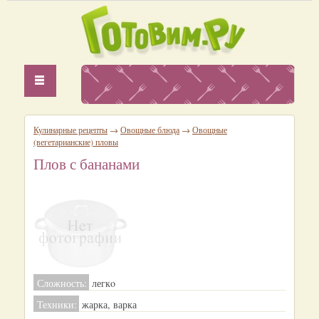
Кулинарные рецепты
→
Овощные блюда
→
Овощные
(вегетарианские) пловы
Плов с бананами
Сложность:
легкo
Техники:
жарка, варка