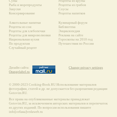
Супы
Рецепты из крупы
Рыба и морепродукты
Рецепты из грибов
Закуски
Соусы
Консервирование
Рецепты напитков
Алкогольные напитки
Кулинарный форум
Рецепты из сои
Библиотека
Рецепты для хлебопечки
Энциклопедия
Рецепты для микроволновки
Реклама на сайте
Национальная кухня
Гороскопы на 2010 год
По продуктам
Путешествия по России
Случайный рецепт
Дизайн сайта:
Change privacy settings
Orangelabel.ru
© 2000-2023 Сooking-Book.RU Использование материалов
фотографии, статей и др. не допускается без разрешения редакции
Gotovim.RU.
Все права на опубликованные материалы принадлежат
Gotovim.RU, за исключением авторских материалов и перепечаток
из других изданий. По вопросам использования пишите
info[собака]vedaweb.ru