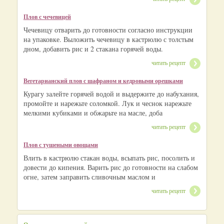
Плов с чечевицей
Чечевицу отварить до готовности согласно инструкции
на упаковке. Выложить чечевицу в кастрюлю с толстым
дном, добавить рис и 2 стакана горячей воды.
читать рецепт
Вегетарианский плов с шафраном и кедровыми орешками
Курагу залейте горячей водой и выдержите до набухания,
промойте и нарежьте соломкой. Лук и чеснок нарежьте
мелкими кубиками и обжарьте на масле, доба
читать рецепт
Плов с тушеными овощами
Влить в кастрюлю стакан воды, всыпать рис, посолить и
довести до кипения. Варить рис до готовности на слабом
огне, затем заправить сливочным маслом и
читать рецепт