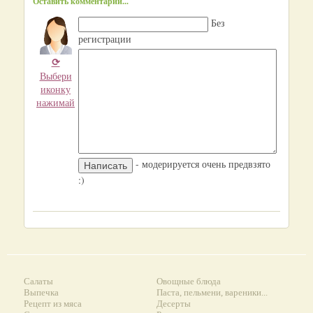
Оставить комментарий...
Без
регистрации
⟳
Выбери
иконку
нажимай
- модерируется очень предвзято
:)
Салаты
Овощные блюда
Выпечка
Паста, пельмени, вареники...
Рецепт из мяса
Десерты