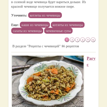
в соленой воде чечевица будет вариться дольше. Из
красной чечевице получается нежное пюре.
Уточнить:
котлеты из чечевицы
Еще:
каши из чечевицы
котлеты из чечевицы
салаты из чечевицы
чечевичные супы
1
2
3
4
5
6
В разделе "Рецепты с чечевицей" 86 рецептов
Рагу
с