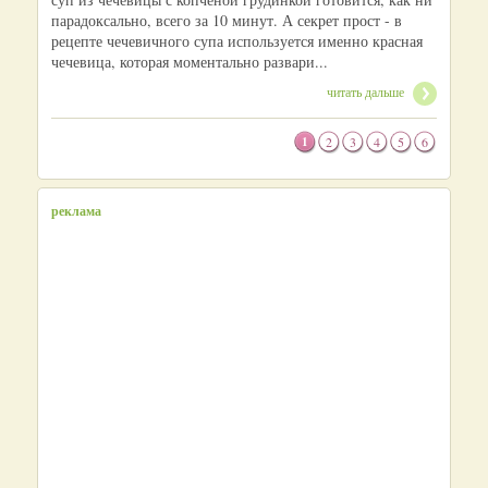
парадоксально, всего за 10 минут. А секрет прост - в
рецепте чечевичного супа используется именно красная
чечевица, которая моментально развари...
читать дальше
1
2
3
4
5
6
реклама