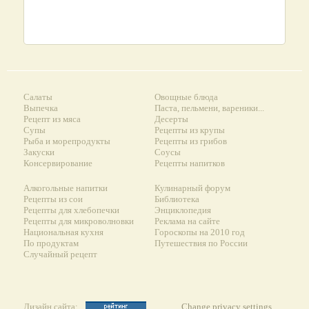
Салаты
Овощные блюда
Выпечка
Паста, пельмени, вареники...
Рецепт из мяса
Десерты
Супы
Рецепты из крупы
Рыба и морепродукты
Рецепты из грибов
Закуски
Соусы
Консервирование
Рецепты напитков
Алкогольные напитки
Кулинарный форум
Рецепты из сои
Библиотека
Рецепты для хлебопечки
Энциклопедия
Рецепты для микроволновки
Реклама на сайте
Национальная кухня
Гороскопы на 2010 год
По продуктам
Путешествия по России
Случайный рецепт
Дизайн сайта:
Change privacy settings