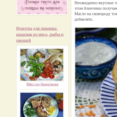
Тонкое тесто для
Неожиданно вкусные ле
пиццы на молоке
этом блинчики получаю
Масло на сковороду тож
добавлять.
Рецепты для пикника:
шашлык из мяса, рыбы и
овощей
Мясо по-бразильски