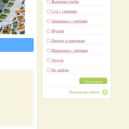
Жареные грибы
Суп с грибами
Запеканка с грибами
Жульен
Пироги и пирожки
Макароны с грибами
Другое
Не люблю
Голосовать
Предыдущие опросы