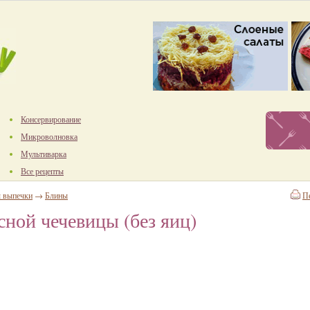
Консервирование
Микроволновка
Мультиварка
Все рецепты
ы выпечки
→
Блины
П
сной чечевицы (без яиц)