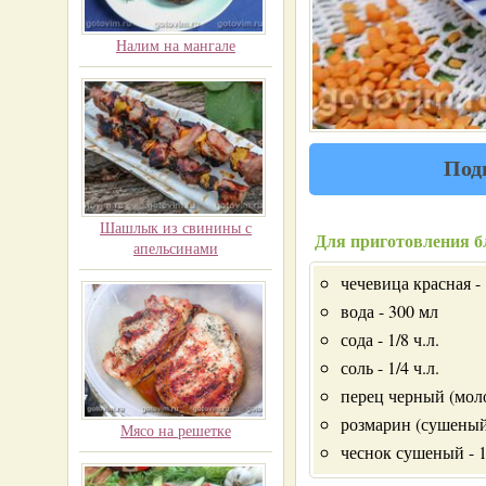
Налим на мангале
Под
Шашлык из свинины с
Для приготовления б
апельсинами
чечевица красная -
вода - 300 мл
сода - 1/8 ч.л.
соль - 1/4 ч.л.
перец черный (моло
розмарин (сушеный) 
Мясо на решетке
чеснок сушеный - 1