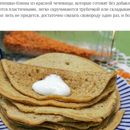
пешки-блины из красной чечевицы, которые готовят без добавл
тся пластичными, легко скручиваются трубочкой или складыва
е лить не придется, достаточно смазать сковороду один раз, и б