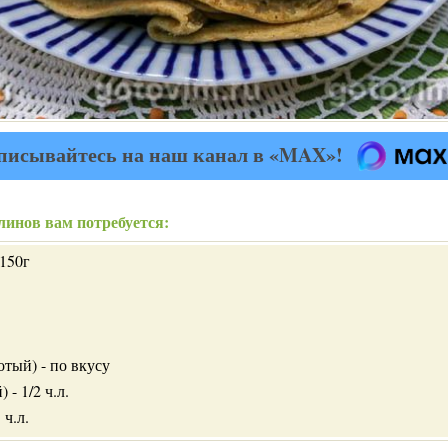
писывайтесь на наш канал в «MAX»!
линов вам потребуется:
 150г
тый) - по вкусу
- 1/2 ч.л.
 ч.л.