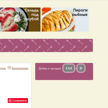
Ctrl
D
ечать
Комментарии
Добавь в закладки
+
Сохранить