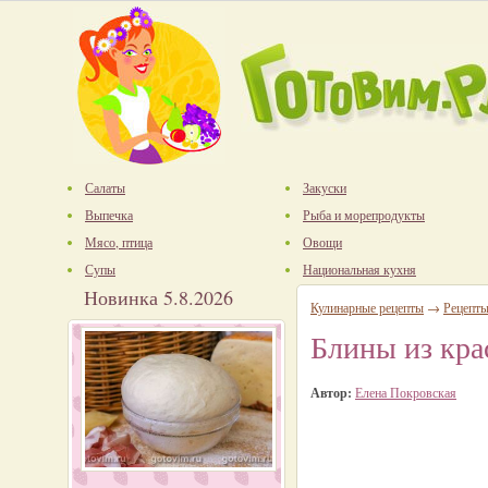
Салаты
Закуски
Выпечка
Рыба и морепродукты
Мясо, птица
Овощи
Супы
Национальная кухня
Новинка 5.8.2026
Кулинарные рецепты
→
Рецепт
Блины из кра
Автор:
Елена Покровская