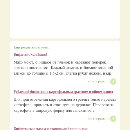
Еще рецепты раздела...
Бифштекс хозяйский
Мясо моют, очищают от пленок и нарезают поперек
волокон ломтиками. Каждый ломтик отбивают влажной
тяпкой до толщины 1.5-2 см, слегка рубят ножом, надр
читать рецепт
Рубленый бифштекс с картофельным гратеном и яйцом-пашот
Для приготовления картофельного гратена тонко нарезать
картофель, промыть и откинуть на дуршлаг. Переложить
картофель в широкую форму для запекания, з
читать рецепт
Бифштексы с сыром и овощными блинчиками