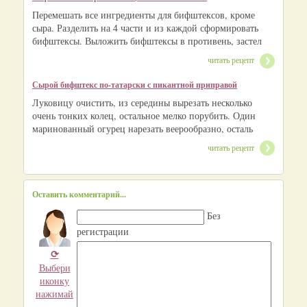
Перемешать все ингредиенты для бифштексов, кроме
сыра. Разделить на 4 части и из каждой сформировать
бифштексы. Выложить бифштексы в противень, застел
читать рецепт
Сырой бифштекс по-татарски с пикантной приправой
Луковицу очистить, из середины вырезать несколько
очень тонких колец, остальное мелко порубить. Один
маринованный огурец нарезать веерообразно, осталь
читать рецепт
Оставить комментарий...
Без
регистрации
⟳
Выбери
иконку
нажимай