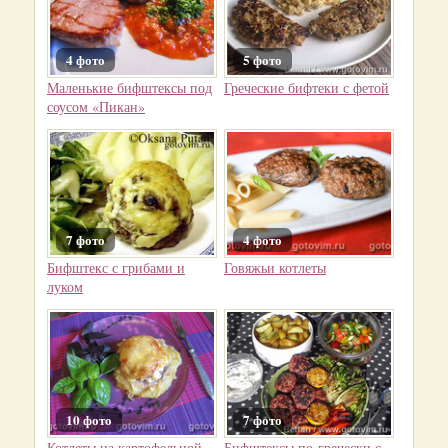
4 фото
5 фото
Маленькие бифштексы под
Греческие бифтеки с фетой
соусом «Пикан»
7 фото
4 фото
Бифштекс с грибами и
Говяжьи котлеты
луком
10 фото
7 фото
Котлеты на картофельной
Бифштексы по-гречески с