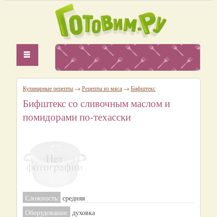
Кулинарные рецепты
→
Рецепты из мяса
→
Бифштекс
Бифштекс со сливочным маслом и
помидорами по-техасски
Сложность:
средняя
Оборудование:
духовка