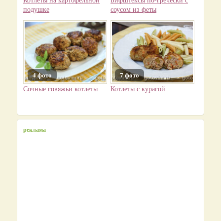
подушке
соусом из феты
4 фото
7 фото
Сочные говяжьи котлеты
Котлеты с курагой
реклама