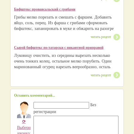
Бифштекс провансальский с грибами
Грибы мелко порезать и смешать с фаршем. Добавить
яйцо, соль, перец. Из фарша с грибами сформовать
бифштекс, запанировать в муке и обжарить на разогре
читать рецепт
Сырой бифштекс по-татарски с пикантной приправой
Луковицу очистить, из середины вырезать несколько
очень тонких колец, остальное мелко порубить. Один
маринованный огурец нарезать веерообразно, осталь
читать рецепт
Оставить комментарий...
Без
регистрации
⟳
Выбери
иконку