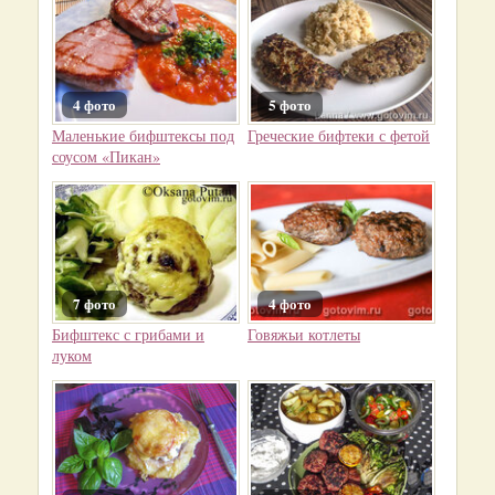
4 фото
5 фото
Маленькие бифштексы под
Греческие бифтеки с фетой
соусом «Пикан»
7 фото
4 фото
Бифштекс с грибами и
Говяжьи котлеты
луком