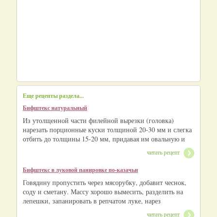
Еще рецепты раздела...
Бифштекс натуральный
Из утолщенной части филейной вырезки (головка)
нарезать порционные куски толщиной 20-30 мм и слегка
отбить до толщины 15-20 мм, придавая им овальную и
читать рецепт
Бифштекс в луковой панировке по-казачьи
Говядину пропустить через мясорубку, добавит чеснок,
соду и сметану. Массу хорошо вымесить, разделить на
лепешки, запанировать в репчатом луке, нарез
читать рецепт