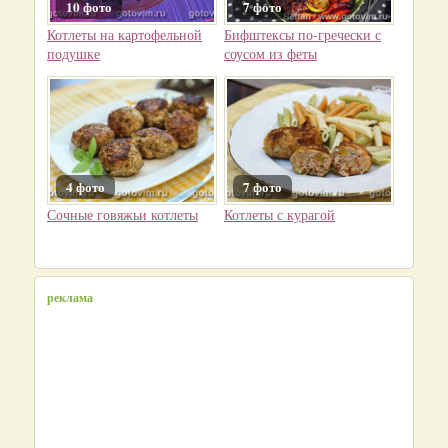
10 фото
7 фото
Котлеты на картофельной
Бифштексы по-гречески с
подушке
соусом из феты
4 фото
7 фото
Сочные говяжьи котлеты
Котлеты с курагой
реклама