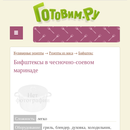
Кулинарные рецепты
→
Рецепты из мяса
→
Бифштекс
Бифштексы в чесночно-соевом
маринаде
Сложность:
легкo
Оборудование:
гриль, блендер, духовка, холодильник,