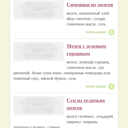
Сиченики из мозгов
мозги, пшеничный хлеб,
яйцо (желток), сухари,
сливочное масло, соль.
читать дальше
Мозги с зеленым
горошком
мозги, зеленый горошек,
сливочное масло, лук
репчатый, белое сухое вино, очищенные помидоры или
томатный соус, мясной бульон, соль.
читать дальше
Суп из телячьих
мозгов
мозги (телячьи), сельдерей
(корень), морковь,
петрушка (зелень), сливки