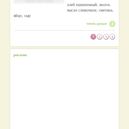
хлеб пшеничный, мозги,
масло сливочное, сметана,
яйцо, сыр
читать дальше
1
2
3
4
реклама