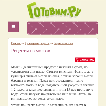
Главная
→
Кулинарные рецепты
→
Рецепты из мяса
Рецепты из мозгов
Сохранить
Мозги - деликатесный продукт с нежным вкусом, но
усваиваются они плохо. Самыми вкусными французские
кулинары считают мозги ягненка, а также хороши мозги
барашка и телячьи. Перед приготовлением нужно
вымочить мозги в воде, подкисленной уксусом в течение
1-2 часов, а затем поставить минут на 15 под проточную
воду, чтобы набухла покрывающая их пленка. Затем, не
внимая мозгов из воды, ее снимают.
Чтобы при варке мозги не развалились, их кладут в