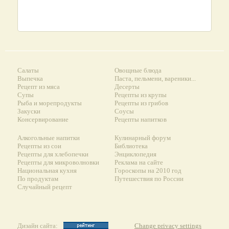
Салаты
Овощные блюда
Выпечка
Паста, пельмени, вареники...
Рецепт из мяса
Десерты
Супы
Рецепты из крупы
Рыба и морепродукты
Рецепты из грибов
Закуски
Соусы
Консервирование
Рецепты напитков
Алкогольные напитки
Кулинарный форум
Рецепты из сои
Библиотека
Рецепты для хлебопечки
Энциклопедия
Рецепты для микроволновки
Реклама на сайте
Национальная кухня
Гороскопы на 2010 год
По продуктам
Путешествия по России
Случайный рецепт
Дизайн сайта:
Change privacy settings