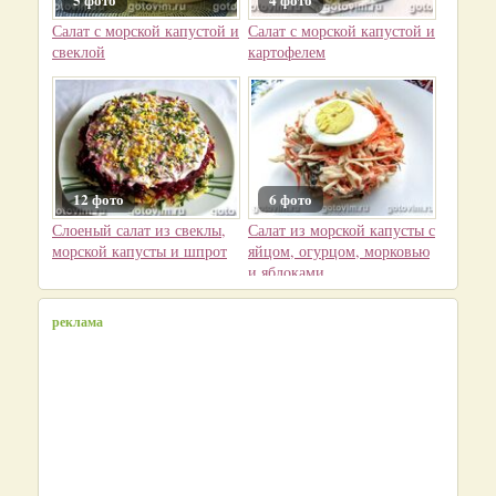
5 фото
4 фото
Салат с морской капустой и
Салат с морской капустой и
свеклой
картофелем
12 фото
6 фото
Слоеный салат из свеклы,
Салат из морской капусты с
морской капусты и шпрот
яйцом, огурцом, морковью
и яблоками
реклама