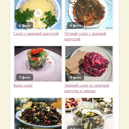
6 фото
6 фото
Салат с морской капустой
Острый салат с морской
капустой
3 фото
4 фото
Кани салат
Зимний салат из морской
капусты и свёклы