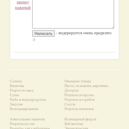
иконку
нажимай
- модерируется очень предвзято
:)
Салаты
Овощные блюда
Выпечка
Паста, пельмени, вареники...
Рецепт из мяса
Десерты
Супы
Рецепты из крупы
Рыба и морепродукты
Рецепты из грибов
Закуски
Соусы
Консервирование
Рецепты напитков
Алкогольные напитки
Кулинарный форум
Рецепты из сои
Библиотека
Рецепты для хлебопечки
Энциклопедия