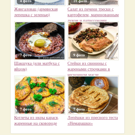
4 фото
10 фото
Жянгаловац (армянская
Салат из печени трески с
лепешка с зеленью)
картофелем, маринованным
луком и патиссонами
7 фото
9 фото
Шакшука (или матбуха с
Стейки из свинины с
яйцом)
жареными строчками в
чесночном масле
7 фото
7 фото
Котлеты из икры карася,
Лепёшки из пресного теста
жаренные на сковороде
«Немарашки»