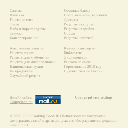
Салаты
Овощные блюда
Выпечка
Паста, пельмени, вареники...
Рецепт из мяса
Десерты
Супы
Рецепты из крупы
Рыба и морепродукты
Рецепты из грибов
Закуски
Соусы
Консервирование
Рецепты напитков
Алкогольные напитки
Кулинарный форум
Рецепты из сои
Библиотека
Рецепты для хлебопечки
Энциклопедия
Рецепты для микроволновки
Реклама на сайте
Национальная кухня
Гороскопы на 2010 год
По продуктам
Путешествия по России
Случайный рецепт
Дизайн сайта:
Change privacy settings
Orangelabel.ru
© 2000-2023 Сooking-Book.RU Использование материалов
фотографии, статей и др. не допускается без разрешения редакции
Gotovim.RU.