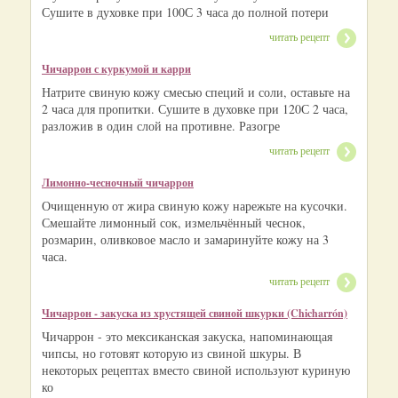
Сушите в духовке при 100С 3 часа до полной потери
читать рецепт
Чичаррон с куркумой и карри
Натрите свиную кожу смесью специй и соли, оставьте на
2 часа для пропитки. Сушите в духовке при 120С 2 часа,
разложив в один слой на противне. Разогре
читать рецепт
Лимонно‑чесночный чичаррон
Очищенную от жира свиную кожу нарежьте на кусочки.
Смешайте лимонный сок, измельчённый чеснок,
розмарин, оливковое масло и замаринуйте кожу на 3
часа.
читать рецепт
Чичаррон - закуска из хрустящей свиной шкурки (Chicharrón)
Чичаррон - это мексиканская закуска, напоминающая
чипсы, но готовят которую из свиной шкуры. В
некоторых рецептах вместо свиной используют куриную
ко