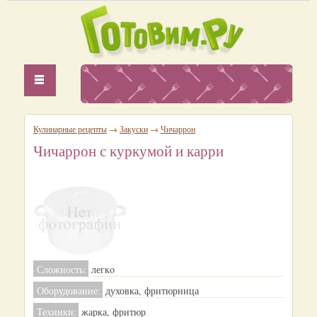
Кулинарные рецепты
→
Закуски
→
Чичаррон
Чичаррон с куркумой и карри
Сложность:
легкo
Оборудование:
духовка, фритюрница
Техники:
жарка, фритюр