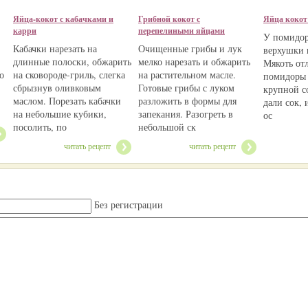
Яйца-кокот с кабачками и
Грибной кокот с
Яйца кокот
карри
перепелиными яйцами
У помидор
Кабачки нарезать на
Очищенные грибы и лук
верхушки 
длинные полоски, обжарить
мелко нарезать и обжарить
Мякоть от
о
на сковороде-гриль, слегка
на растительном масле.
помидоры 
сбрызнув оливковым
Готовые грибы с луком
крупной с
маслом. Порезать кабачки
разложить в формы для
дали сок, 
на небольшие кубики,
запекания. Разогреть в
ос
посолить, по
небольшой ск
читать рецепт
читать рецепт
Без регистрации