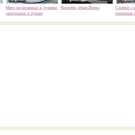
Мясо на шпажках в духовке,
Чизкейк «Нью-Йорк»
Слойки с 
запеченное в рукаве
инжиром 