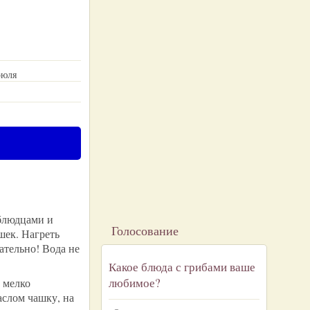
рюля
 блюдцами и
Голосование
шек. Нагреть
ательно! Вода не
Какое блюда с грибами ваше
любимое?
 мелко
аслом чашку, на