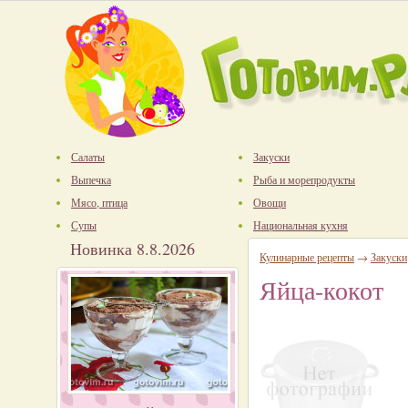
Салаты
Закуски
Выпечка
Рыба и морепродукты
Мясо, птица
Овощи
Супы
Национальная кухня
Новинка 8.8.2026
Кулинарные рецепты
→
Закуски
Яйца-кокот