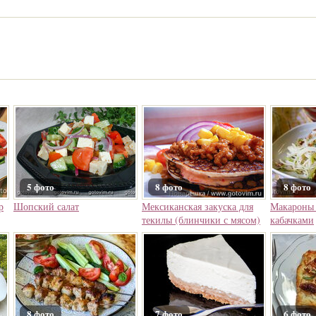
5 фото
8 фото
8 фото
р
Шопский салат
Мексиканская закуска для
Макароны 
текилы (блинчики с мясом)
кабачками
8 фото
7 фото
6 фото