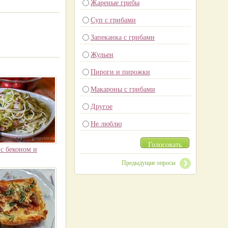
Жареные грибы
Суп с грибами
Запеканка с грибами
Жульен
Пироги и пирожки
Макароны с грибами
Другое
Не люблю
Голосовать
с беконом и
Предыдущие опросы