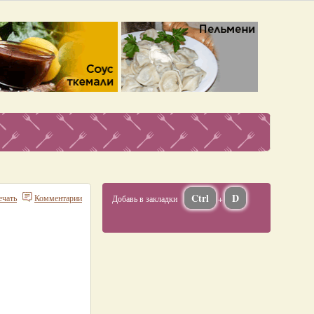
Ctrl
D
ечать
Комментарии
Добавь в закладки
+