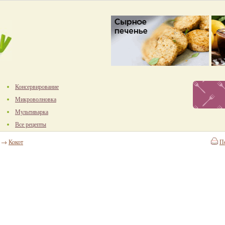
Консервирование
Микроволновка
Мультиварка
Все рецепты
→
Кокот
П