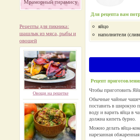
Мраморный тирамису
Для рецепта вам потр
Рецепты для пикника:
яйцо
шашлык из мяса, рыбы и
наполнители (сливк
овощей
Рецепт приготовлени
Чтобы приготовить Яйц
Овощи на решетке
Обычные чайные чашечк
поставить в широкую п
воду и варить яйца в ч
должна кипеть бурно.
Можно делать яйца-кок
нарезанная обжаренная 