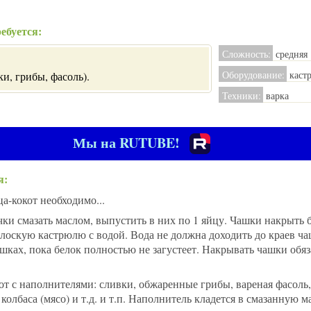
ебуется:
Сложность:
средняя
Оборудование:
каст
и, грибы, фасоль).
Техники:
варка
Мы на RUTUBE!
я:
а-кокот необходимо...
и смазать маслом, выпустить в них по 1 яйцу. Чашки накрыть
лоскую кастрюлю с водой. Вода не должна доходить до краев ча
ашках, пока белок полностью не загустеет. Накрывать чашки обяз
от с наполнителями: сливки, обжаренные грибы, вареная фасоль,
колбаса (мясо) и т.д. и т.п. Наполнитель кладется в смазанную м