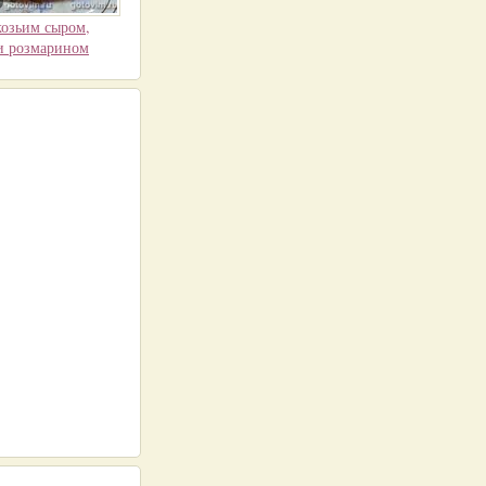
козьим сыром,
и розмарином