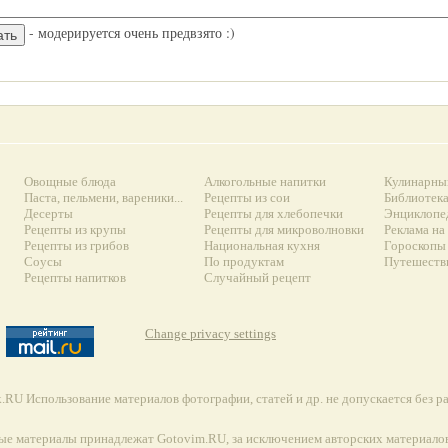
- модерируется очень предвзято :)
Овощные блюда
Алкогольные напитки
Кулинарны
Паста, пельмени, вареники...
Рецепты из сои
Библиотек
Десерты
Рецепты для хлебопечки
Энциклопе
Рецепты из крупы
Рецепты для микроволновки
Реклама на
Рецепты из грибов
Национальная кухня
Гороскопы 
Соусы
По продуктам
Путешеств
Рецепты напитков
Случайный рецепт
Change privacy settings
RU Использование материалов фотографии, статей и др. не допускается без 
ые материалы принадлежат Gotovim.RU, за исключением авторских материалов