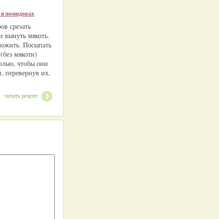
 в помидорах
ов срезать
и вынуть мякоть.
ложить. Посыпать
(без мякоти)
олью, чтобы они
и, перевернув их,
читать рецепт