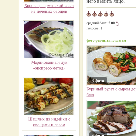
него вылить яйцо.
Хоровац - армянский салат
из печеных овощей
средний балл:
5.00
голосов:
1
фото-рецепты по шагам
Маринованный лук
«экспресс-метод»
9 фото
Куриный рулет с сыром до
блю
Шашлык из индейки с
овощами и салом
6 фото