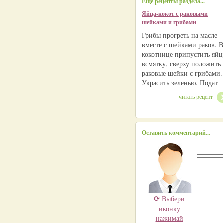
Еще рецепты раздела...
Яйца-кокот с раковыми
шейками и грибами
Грибы прогреть на масле
вместе с шейками раков. В
кокотнице припустить яйц
всмятку, сверху положить
раковые шейки с грибами.
Украсить зеленью. Подат
читать рецепт
Оставить комментарий...
⟳
Выбери
иконку
нажимай