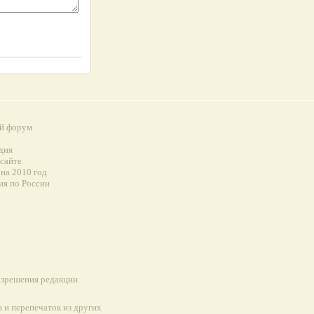
й форум
а
дия
 сайте
на 2010 год
ия по России
разрешения редакции
 и перепечаток из других