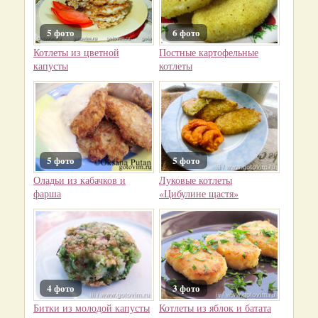
5 фото
6 фото
Котлеты из цветной
Постные картофельные
капусты
котлеты
5 фото
5 фото
Оладьи из кабачков и
Луковые котлеты
фарша
«Цибулине щастя»
4 фото
3 фото
Битки из молодой капусты
Котлеты из яблок и батата