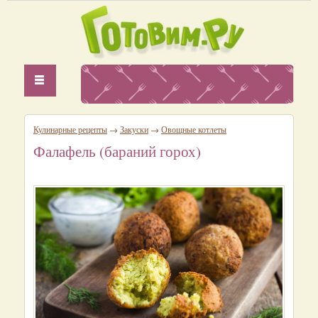
Кулинарные рецепты
→
Закуски
→
Овощные котлеты
Фалафель (бараний горох)