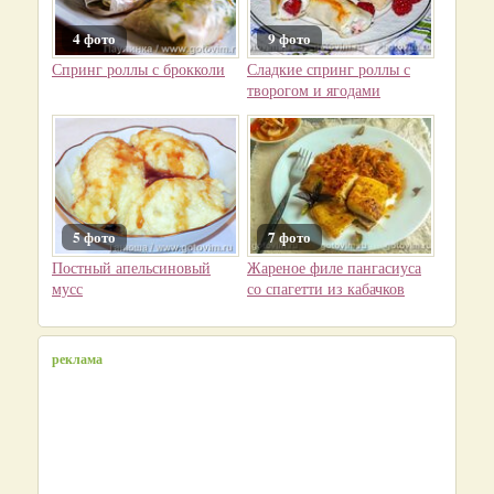
4 фото
9 фото
Спринг роллы с брокколи
Сладкие спринг роллы с
творогом и ягодами
5 фото
7 фото
Постный апельсиновый
Жареное филе пангасиуса
мусс
со спагетти из кабачков
реклама