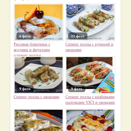
6 фото
11 фото
Рисовые блинчики с
Спринг роллы с курицей и
ягодами и фруктами
овощами
(спринг роллы)
9 фото
9 фото
Спринг роллы с овощами
Спринг роллы с крабовыми
палочками VIČI и овощами