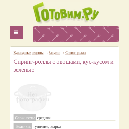
Кулинарные рецепты
→
Закуски
→
Спринг роллы
Спринг-роллы с овощами, кус-кусом и
зеленью
Сложность:
средняя
Техники:
тушение, жарка