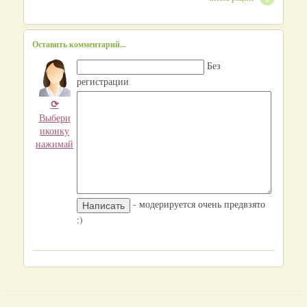
Оставить комментарий...
Без
регистрации
⟳
Выбери
иконку
нажимай
- модерируется очень предвзято
:)