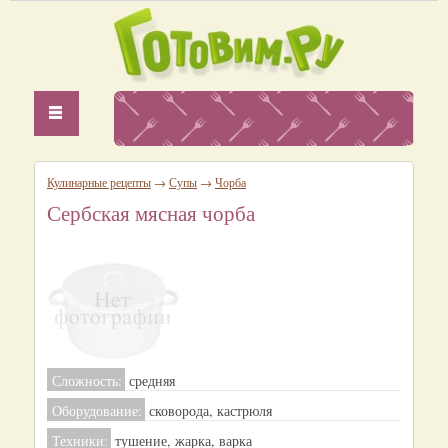
Кулинарные рецепты
→
Супы
→
Чорба
Сербская мясная чорба
Сложность:
средняя
Оборудование:
сковорода, кастрюля
Техники:
тушение, жарка, варка