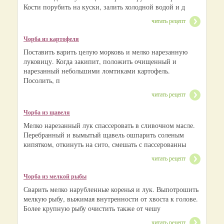
Кости порубить на куски, залить холодной водой и д
читать рецепт
Чорба из картофеля
Поставить варить целую морковь и мелко нарезанную
луковицу. Когда закипит, положить очищенный и
нарезанный небольшими ломтиками картофель.
Посолить, п
читать рецепт
Чорба из щавеля
Мелко нарезанный лук спассеровать в сливочном масле.
Перебранный и вымытый щавель ошпарить соленым
кипятком, откинуть на сито, смешать с пассерованны
читать рецепт
Чорба из мелкой рыбы
Сварить мелко нарубленные коренья и лук. Выпотрошить
мелкую рыбу, выжимая внутренности от хвоста к голове.
Более крупную рыбу очистить также от чешу
читать рецепт