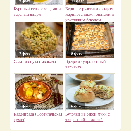
9 фото
11 фото
Куриный суп с овощами и
Куриные рулетики с сыром,
вареным яйцом
маринованными опятами и
хрустящим беконом
7 фото
5 фото
Салат из нута с авокадо
Брецeли (упрощенный
вариант)
5 фото
6 фото
Калдейрада (Португальская
Булочки из серой муки с
кухня)
творожной намазкой