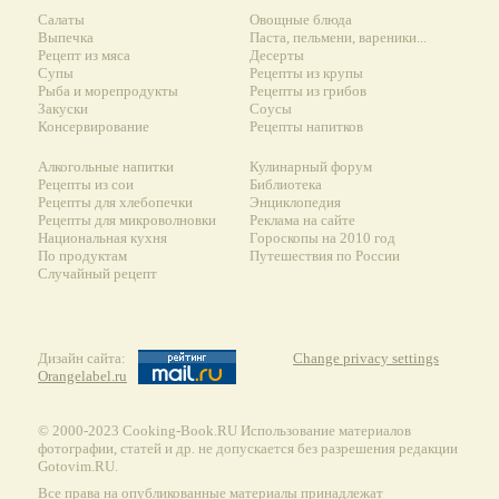
Салаты
Овощные блюда
Выпечка
Паста, пельмени, вареники...
Рецепт из мяса
Десерты
Супы
Рецепты из крупы
Рыба и морепродукты
Рецепты из грибов
Закуски
Соусы
Консервирование
Рецепты напитков
Алкогольные напитки
Кулинарный форум
Рецепты из сои
Библиотека
Рецепты для хлебопечки
Энциклопедия
Рецепты для микроволновки
Реклама на сайте
Национальная кухня
Гороскопы на 2010 год
По продуктам
Путешествия по России
Случайный рецепт
Дизайн сайта:
Change privacy settings
Orangelabel.ru
© 2000-2023 Сooking-Book.RU Использование материалов
фотографии, статей и др. не допускается без разрешения редакции
Gotovim.RU.
Все права на опубликованные материалы принадлежат