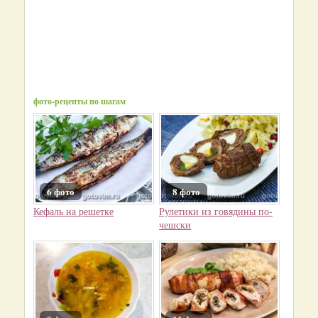
фото-рецепты по шагам
6 фото
8 фото
Кефаль на решетке
Рулетики из говядины по-
чешски