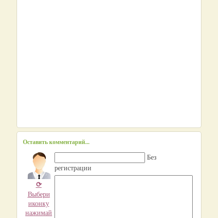
Оставить комментарий...
Без
регистрации
⟳
Выбери
иконку
нажимай