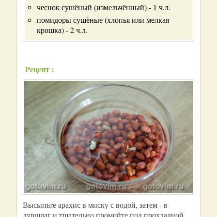
чеснок сушёный (измельчённый) - 1 ч.л.
помидоры сушёные (хлопья или мелкая
крошка) - 2 ч.л.
Рецепт :
Высыпьте арахис в миску с водой, затем - в
дуршлаг и тщательно промойте под прохладной