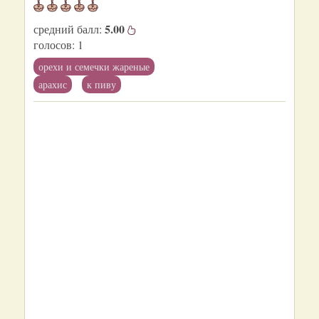
5.00
средний балл:
голосов:
1
орехи и семечки жареные
арахис
к пиву