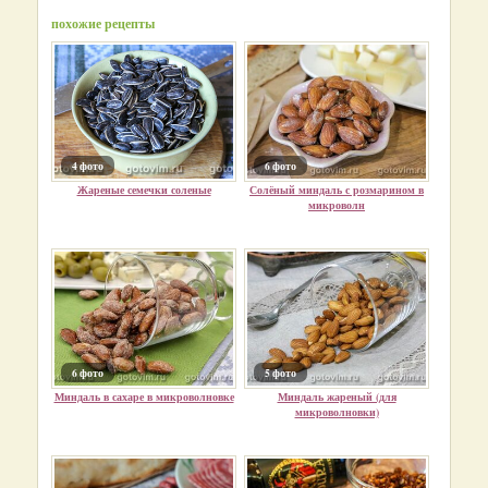
похожие рецепты
4 фото
6 фото
Жареные семечки соленые
Солёный миндаль с розмарином в
микроволн
6 фото
5 фото
Миндаль в сахаре в микроволновке
Миндаль жареный (для
микроволновки)