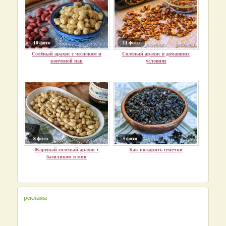
10 фото
11 фото
Солёный арахис с чесноком и
Солёный арахис в домашних
копченой пап
условиях
8 фото
5 фото
Жареный солёный арахис с
Как пожарить семечки
базиликом в мик
реклама