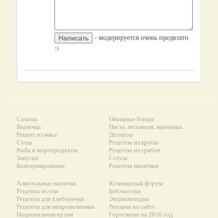
- модерируется очень предвзято
:)
Салаты
Овощные блюда
Выпечка
Паста, пельмени, вареники...
Рецепт из мяса
Десерты
Супы
Рецепты из крупы
Рыба и морепродукты
Рецепты из грибов
Закуски
Соусы
Консервирование
Рецепты напитков
Алкогольные напитки
Кулинарный форум
Рецепты из сои
Библиотека
Рецепты для хлебопечки
Энциклопедия
Рецепты для микроволновки
Реклама на сайте
Национальная кухня
Гороскопы на 2010 год