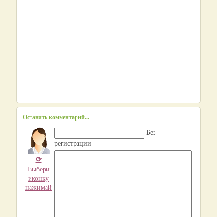
Оставить комментарий...
Без
регистрации
⟳
Выбери
иконку
нажимай