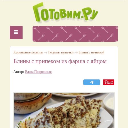
Кулинарные рецепты
→
Рецепты выпечки
→
Блины с начинкой
Блины с припеком из фарша с яйцом
Автор:
Елена Покровская