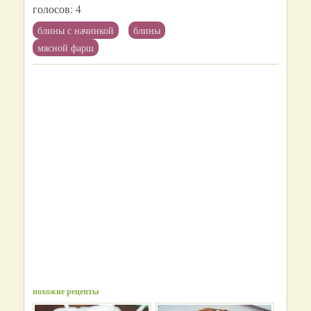
голосов:
4
блины с начинкой
блины
мясной фарш
похожие рецепты