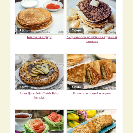
5 фото
7 фото
Блины на кефире
Американские блинчики с грушей и
шоколад
7 фото
8 фото
Блин Датч беби (Dutch Baby
Блины с ветчиной и сыром
Pancake)