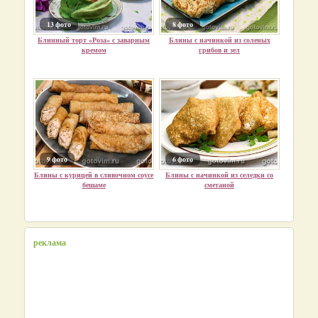
13 фото
8 фото
Блинный торт «Роза» с заварным
Блины с начинкой из соленых
кремом
грибов и зел
9 фото
6 фото
Блины с курицей в сливочном соусе
Блины с начинкой из селедки со
бешаме
сметаной
реклама