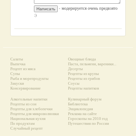
- модерируется очень предвзято
:)
Салаты
Овощные блюда
Выпечка
Паста, пельмени, вареники...
Рецепт из мяса
Десерты
Супы
Рецепты из крупы
Рыба и морепродукты
Рецепты из грибов
Закуски
Соусы
Консервирование
Рецепты напитков
Алкогольные напитки
Кулинарный форум
Рецепты из сои
Библиотека
Рецепты для хлебопечки
Энциклопедия
Рецепты для микроволновки
Реклама на сайте
Национальная кухня
Гороскопы на 2010 год
По продуктам
Путешествия по России
Случайный рецепт