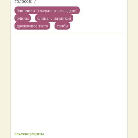
голосов:
7
блинчики (сладкие и несладкие)
блины
блины с начинкой
дрожжевое тесто
грибы
похожие рецепты