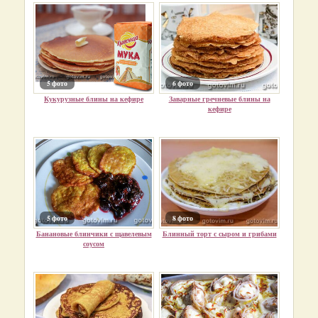
5 фото
6 фото
Кукурузные блины на кефире
Заварные гречневые блины на
кефире
5 фото
8 фото
Банановые блинчики с щавелевым
Блинный торт с сыром и грибами
соусом