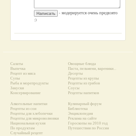
- модерируется очень предвзято
:)
Салаты
Овощные блюда
Выпечка
Паста, пельмени, вареники...
Рецепт из мяса
Десерты
Супы
Рецепты из крупы
Рыба и морепродукты
Рецепты из грибов
Закуски
Соусы
Консервирование
Рецепты напитков
Алкогольные напитки
Кулинарный форум
Рецепты из сои
Библиотека
Рецепты для хлебопечки
Энциклопедия
Рецепты для микроволновки
Реклама на сайте
Национальная кухня
Гороскопы на 2010 год
По продуктам
Путешествия по России
Случайный рецепт