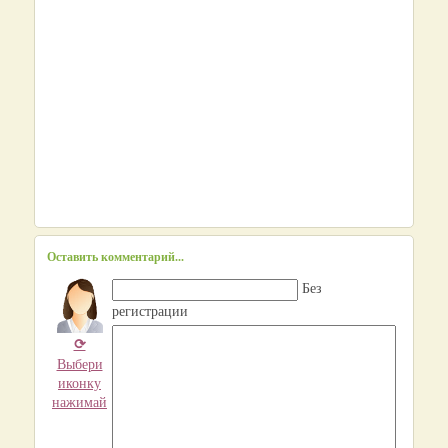
Оставить комментарий...
Без
регистрации
⟳
Выбери
иконку
нажимай