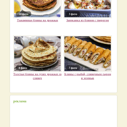
10 фото
3 фото
Тыквенные блины на дрожжах
Запеканка из блинов с творогом
8 фото
7 фото
Толстые блины на сухих дрожжах со
Блины с рыбой, сливочным сыром
сливоч
и зеленью
реклама