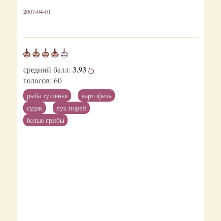
2007-04-01
3.93
средний балл:
голосов:
60
рыба тушеная
картофель
судак
лук порей
белые грибы