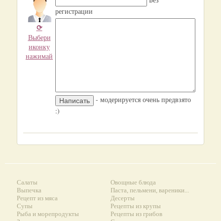
регистрации
⟳
Выбери
иконку
нажимай
- модерируется очень предвзято
:)
Салаты
Овощные блюда
Выпечка
Паста, пельмени, вареники...
Рецепт из мяса
Десерты
Супы
Рецепты из крупы
Рыба и морепродукты
Рецепты из грибов