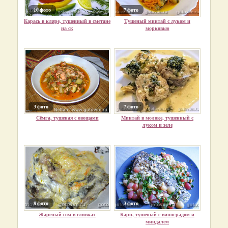
10 фото
7 фото
Карась в кляре, тушенный в сметане
Тушеный минтай с луком и
на ск
морковью
3 фото
7 фото
Сёмга, тушеная с овощами
Минтай в молоке, тушенный с
луком и зеле
8 фото
3 фото
Жареный сом в сливках
Карп, тушеный с виноградом и
миндалем