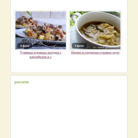
6 фото
4 фото
Тушеные куриные желудки с
Печень в горчично-луковом соусе
картофелем и г
реклама