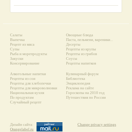
Салаты
Овощные блюда
Выпечка
Паста, пельмени, вареники...
Рецепт из мяса
Десерты
Супы
Рецепты из крупы
Рыба и морепродукты
Рецепты из грибов
Закуски
Соусы
Консервирование
Рецепты напитков
Алкогольные напитки
Кулинарный форум
Рецепты из сои
Библиотека
Рецепты для хлебопечки
Энциклопедия
Рецепты для микроволновки
Реклама на сайте
Национальная кухня
Гороскопы на 2010 год
По продуктам
Путешествия по России
Случайный рецепт
Дизайн сайта:
Change privacy settings
Orangelabel.ru