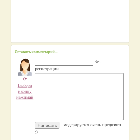
Оставить комментарий...
Без
регистрации
⟳
Выбери
иконку
нажимай
- модерируется очень предвзято
:)