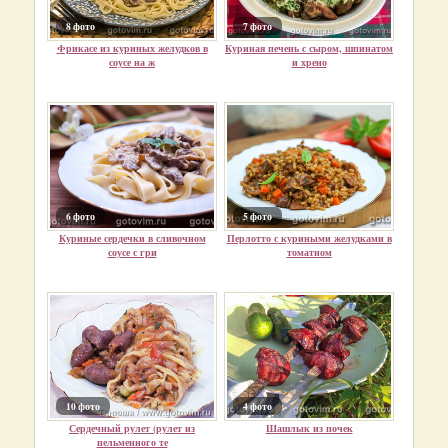
8 фото
7 фото
Фрикасе из куриных желудков в
Куриная печень с сыром, шпинатом
соусе на ж
и хрено
6 фото
5 фото
Куриные сердечки в сливочном
Перлотто с куриными желудками в
соусе с гри
томатном
10 фото
4 фото
Сердечный рулет (рулет из
Шашлык из почек
пельменного те