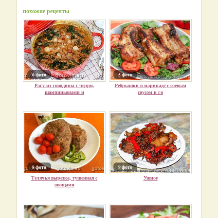
похожие рецепты
6 фото
5 фото
Рагу из говядины с черри,
Ребрышки в маринаде с соевым
шампиньонами и
соусом и го
8 фото
9 фото
Телячья вырезка, тушенная с
Ушное
овощами