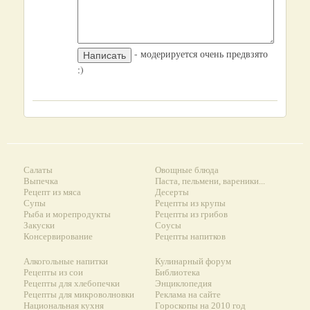
- модерируется очень предвзято
:)
Салаты
Овощные блюда
Выпечка
Паста, пельмени, вареники...
Рецепт из мяса
Десерты
Супы
Рецепты из крупы
Рыба и морепродукты
Рецепты из грибов
Закуски
Соусы
Консервирование
Рецепты напитков
Алкогольные напитки
Кулинарный форум
Рецепты из сои
Библиотека
Рецепты для хлебопечки
Энциклопедия
Рецепты для микроволновки
Реклама на сайте
Национальная кухня
Гороскопы на 2010 год