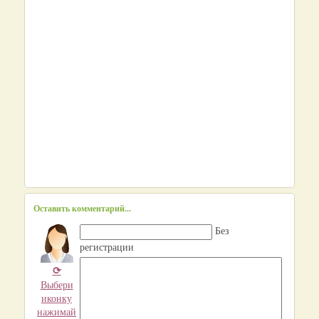
Оставить комментарий...
Без
регистрации
⟳
Выбери
иконку
нажимай