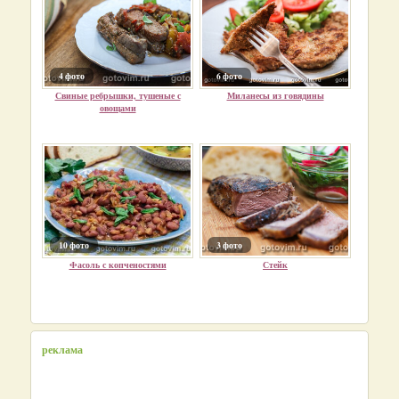
4 фото
6 фото
Свиные ребрышки, тушеные с
Миланесы из говядины
овощами
10 фото
3 фото
Фасоль с копченостями
Стейк
реклама