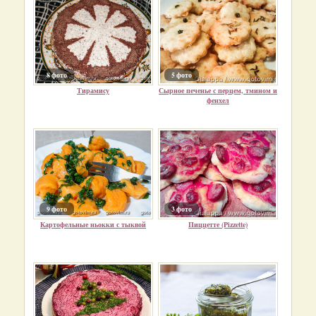
8 фото
5 фото
Тирамису
Сырное печенье с перцем, тмином и
фенхел
9 фото
3 фото
Картофельные ньокки с тыквой
Пиццетте (Pizzette)