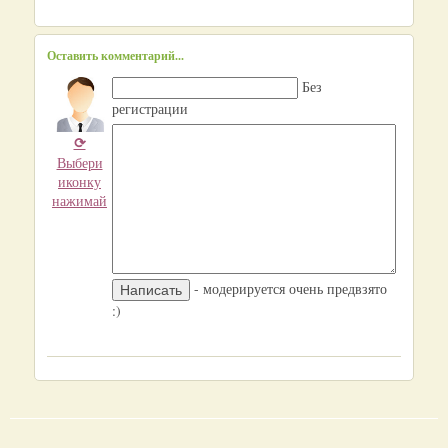
Оставить комментарий...
Без
регистрации
⟳
Выбери
иконку
нажимай
- модерируется очень предвзято
:)