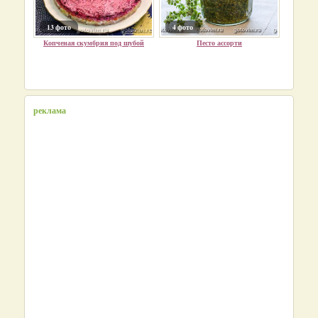
13 фото
4 фото
Копченая скумбрия под шубой
Песто ассорти
реклама