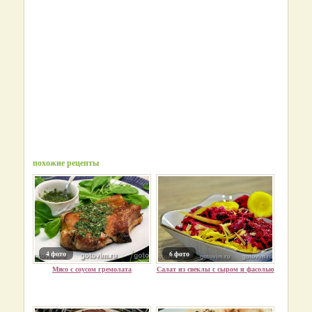
похожие рецепты
4 фото
6 фото
Мясо с соусом гремолата
Салат из свеклы с сыром и фасолью