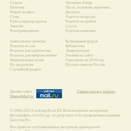
Салаты
Овощные блюда
Выпечка
Паста, пельмени, вареники...
Рецепт из мяса
Десерты
Супы
Рецепты из крупы
Рыба и морепродукты
Рецепты из грибов
Закуски
Соусы
Консервирование
Рецепты напитков
Алкогольные напитки
Кулинарный форум
Рецепты из сои
Библиотека
Рецепты для хлебопечки
Энциклопедия
Рецепты для микроволновки
Реклама на сайте
Национальная кухня
Гороскопы на 2010 год
По продуктам
Путешествия по России
Случайный рецепт
Дизайн сайта:
Change privacy settings
Orangelabel.ru
© 2000-2023 Сooking-Book.RU Использование материалов
фотографии, статей и др. не допускается без разрешения редакции
Gotovim.RU.
Все права на опубликованные материалы принадлежат