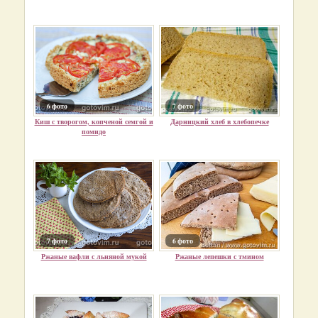
6 фото
7 фото
Киш с творогом, копченой семгой и
Дарницкий хлеб в хлебопечке
помидо
7 фото
6 фото
Ржаные вафли с льняной мукой
Ржаные лепешки с тмином