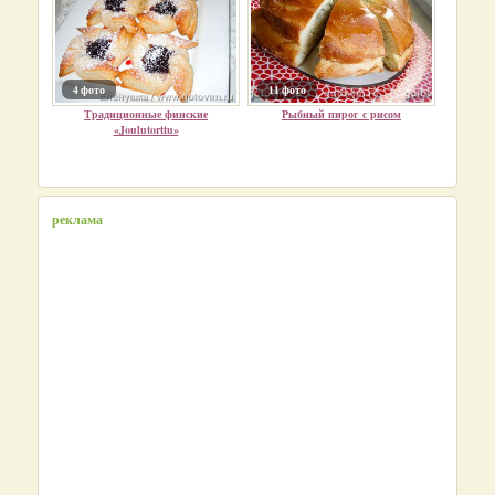
4 фото
11 фото
Традиционные финские
Рыбный пирог с рисом
«Joulutorttu»
реклама