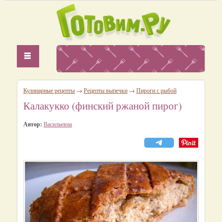
Кулинарные рецепты
→
Рецепты выпечки
→
Пироги с рыбой
Калакукко (финский ржаной пирог)
Автор:
Васильевна