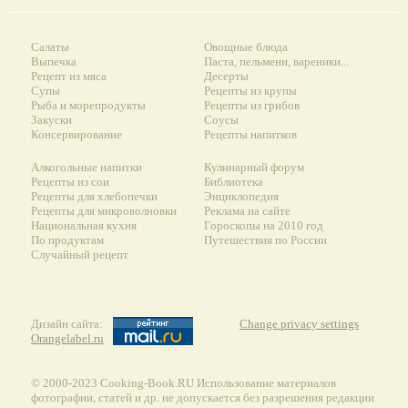
Салаты
Овощные блюда
Выпечка
Паста, пельмени, вареники...
Рецепт из мяса
Десерты
Супы
Рецепты из крупы
Рыба и морепродукты
Рецепты из грибов
Закуски
Соусы
Консервирование
Рецепты напитков
Алкогольные напитки
Кулинарный форум
Рецепты из сои
Библиотека
Рецепты для хлебопечки
Энциклопедия
Рецепты для микроволновки
Реклама на сайте
Национальная кухня
Гороскопы на 2010 год
По продуктам
Путешествия по России
Случайный рецепт
Дизайн сайта:
Change privacy settings
Orangelabel.ru
© 2000-2023 Сooking-Book.RU Использование материалов
фотографии, статей и др. не допускается без разрешения редакции