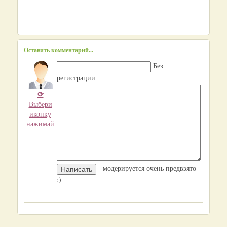
Оставить комментарий...
Без
регистрации
⟳
Выбери
иконку
нажимай
- модерируется очень предвзято
:)