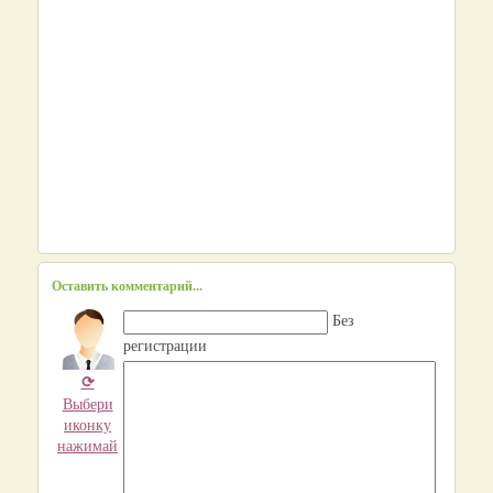
Оставить комментарий...
Без
регистрации
⟳
Выбери
иконку
нажимай