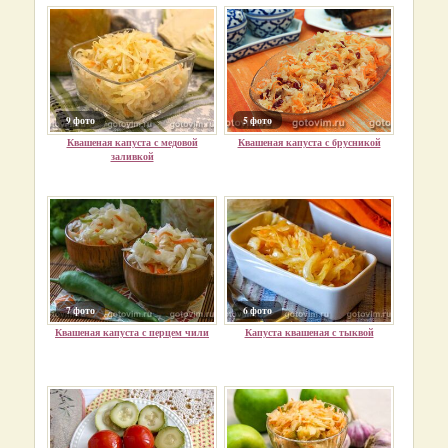
9 фото
5 фото
Квашеная капуста с медовой
Квашеная капуста с брусникой
заливкой
7 фото
6 фото
Квашеная капуста с перцем чили
Капуста квашеная с тыквой