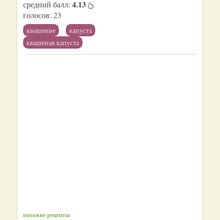
4.13
средний балл:
голосов:
23
квашение
капуста
квашеная капуста
похожие рецепты