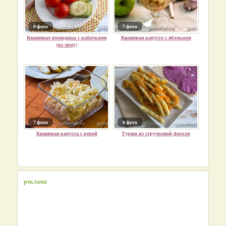
9 фото
7 фото
Квашеные помидоры с кабачками
Квашеная капуста с яблоками
(на зиму)
7 фото
8 фото
Квашеная капуста с репой
Турша из стручковой фасоли
реклама