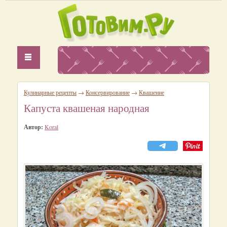
Кулинарные рецепты
→
Консервирование
→
Квашение
Капуста квашеная народная
Автор:
Koral