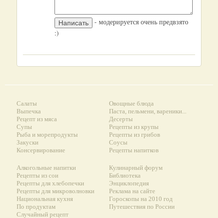
- модерируется очень предвзято
:)
Салаты
Овощные блюда
Выпечка
Паста, пельмени, вареники...
Рецепт из мяса
Десерты
Супы
Рецепты из крупы
Рыба и морепродукты
Рецепты из грибов
Закуски
Соусы
Консервирование
Рецепты напитков
Алкогольные напитки
Кулинарный форум
Рецепты из сои
Библиотека
Рецепты для хлебопечки
Энциклопедия
Рецепты для микроволновки
Реклама на сайте
Национальная кухня
Гороскопы на 2010 год
По продуктам
Путешествия по России
Случайный рецепт