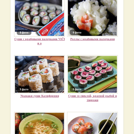
8 фото
4 фото
Суши с крабовыми палочками VIČI
Роллы с крабовыми палочками
и о
9 фото
9 фото
Урамаки суши Калифорния
Суши со свеклой, красной рыбой и
творожн