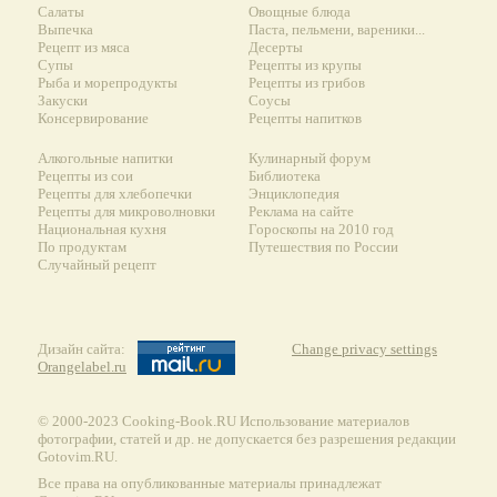
Салаты
Овощные блюда
Выпечка
Паста, пельмени, вареники...
Рецепт из мяса
Десерты
Супы
Рецепты из крупы
Рыба и морепродукты
Рецепты из грибов
Закуски
Соусы
Консервирование
Рецепты напитков
Алкогольные напитки
Кулинарный форум
Рецепты из сои
Библиотека
Рецепты для хлебопечки
Энциклопедия
Рецепты для микроволновки
Реклама на сайте
Национальная кухня
Гороскопы на 2010 год
По продуктам
Путешествия по России
Случайный рецепт
Дизайн сайта:
Change privacy settings
Orangelabel.ru
© 2000-2023 Сooking-Book.RU Использование материалов
фотографии, статей и др. не допускается без разрешения редакции
Gotovim.RU.
Все права на опубликованные материалы принадлежат