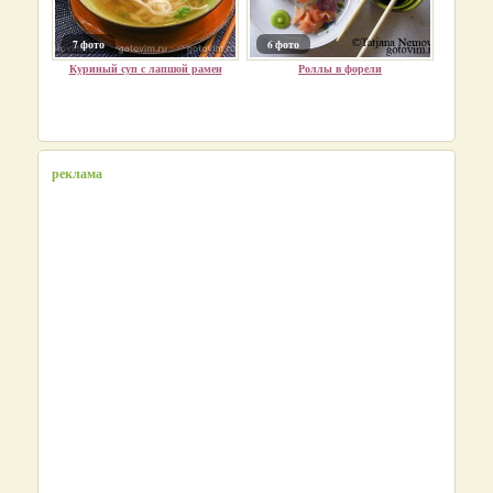
7 фото
6 фото
Куриный суп с лапшой рамен
Роллы в форели
реклама