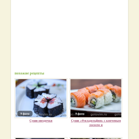
похожие рецепты
9 фото
9 фото
Суши-звездочки
Суши «Филадельфия» с копченым
лососем и