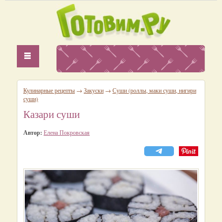
Кулинарные рецепты
→
Закуски
→
Суши (роллы, маки суши, нигири
суши)
Казари суши
Автор:
Елена Покровская