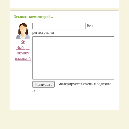
Оставить комментарий...
Без
регистрации
⟳
Выбери
иконку
нажимай
- модерируется очень предвзято
:)