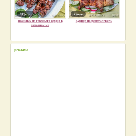
10 фото
7 фото
Шашлык из говяжьего сердца в
Курица на решетке гриль
томатном ма
реклама