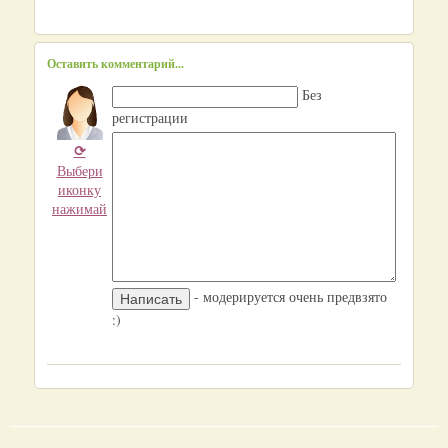
Оставить комментарий...
Без
регистрации
⟳
Выбери
иконку
нажимай
- модерируется очень предвзято
:)