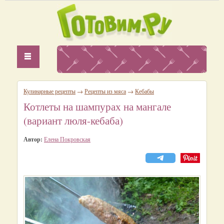
Кулинарные рецепты
→
Рецепты из мяса
→
Кебабы
Котлеты на шампурах на мангале
(вариант люля-кебаба)
Автор:
Елена Покровская