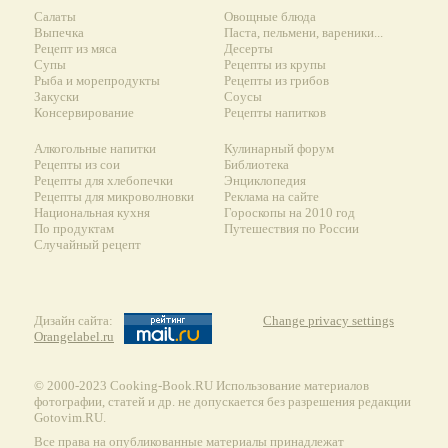
Салаты
Овощные блюда
Выпечка
Паста, пельмени, вареники...
Рецепт из мяса
Десерты
Супы
Рецепты из крупы
Рыба и морепродукты
Рецепты из грибов
Закуски
Соусы
Консервирование
Рецепты напитков
Алкогольные напитки
Кулинарный форум
Рецепты из сои
Библиотека
Рецепты для хлебопечки
Энциклопедия
Рецепты для микроволновки
Реклама на сайте
Национальная кухня
Гороскопы на 2010 год
По продуктам
Путешествия по России
Случайный рецепт
Дизайн сайта:
Change privacy settings
Orangelabel.ru
© 2000-2023 Сooking-Book.RU Использование материалов
фотографии, статей и др. не допускается без разрешения редакции
Gotovim.RU.
Все права на опубликованные материалы принадлежат