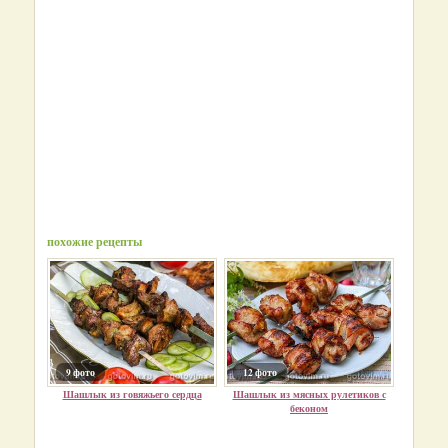
похожие рецепты
9 фото
12 фото
Шашлык из говяжьего сердца
Шашлык из мясных рулетиков с
беконом