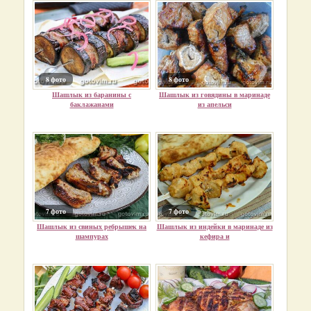
8 фото
8 фото
Шашлык из баранины с
Шашлык из говядины в маринаде
баклажанами
из апельси
7 фото
7 фото
Шашлык из свиных ребрышек на
Шашлык из индейки в маринаде из
шампурах
кефира и