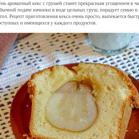
нь ароматный кекс с грушей станет прекрасным угощением к ч
бычной подаче начинки в виде цельных груш, порадует семью и 
ол. Рецепт приготовления кекса очень просто, выпекается быстр
оступных и имеющихся у каждого продуктов.