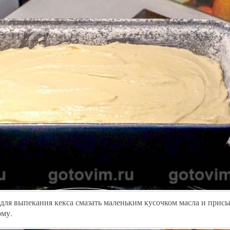
ля выпекания кекса смазать маленьким кусочком масла и присы
рму.