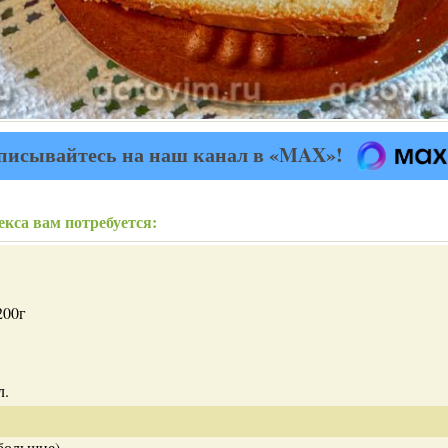
писывайтесь на наш канал в «MAX»!
кса вам потребуется:
200г
л.
ебольшие).