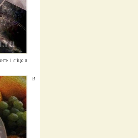
вить 1 яйцо и
В