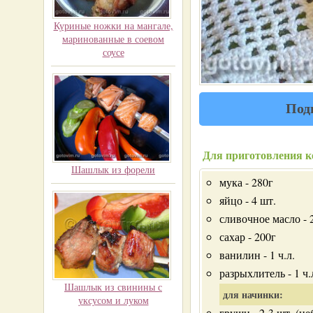
Куриные ножки на мангале,
маринованные в соевом
соусе
Под
Для приготовления ке
Шашлык из форели
мука - 280г
яйцо - 4 шт.
сливочное масло - 
сахар - 200г
ванилин - 1 ч.л.
разрыхлитель - 1 ч.
Шашлык из свинины с
для начинки:
уксусом и луком
груши - 2-3 шт. (н