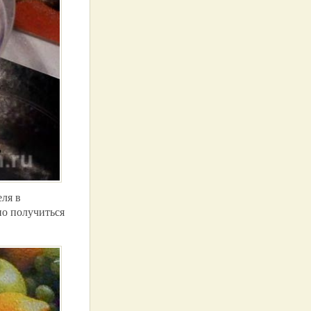
ля в
но получиться