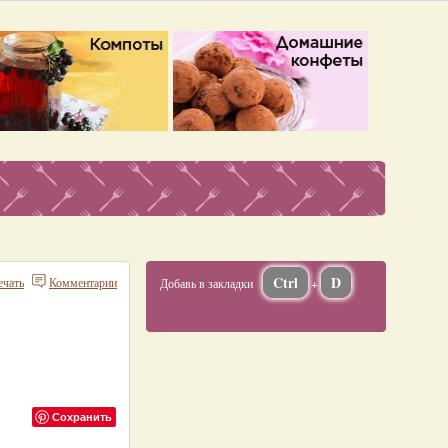
Ctrl
D
ечать
Комментарии
Добавь в закладки
+
Сохранить