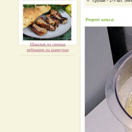
Рецепт кекса:
Шашлык из свиных
ребрышек на шампурах