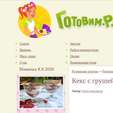
Салаты
Закуски
Выпечка
Рыба и морепродукты
Мясо, птица
Овощи
Супы
Национальная кухня
Новинка 8.8.2026
Кулинарные рецепты
→
Рецепт
Кекс с груше
Автор:
www.gotovim.ru