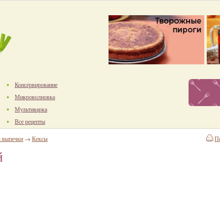
Консервирование
Микроволновка
Мультиварка
Все рецепты
ы выпечки
→
Кексы
П
й