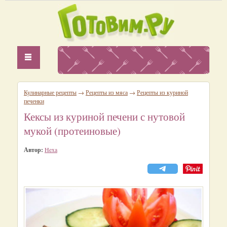
Кулинарные рецепты
→
Рецепты из мяса
→
Рецепты из куриной
печенки
Кексы из куриной печени с нутовой
мукой (протеиновые)
Автор:
Hexa