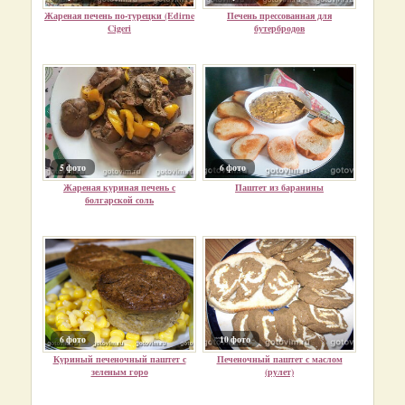
Жареная печень по-турецки (Edirne
Печень прессованная для
Cigeri
бутербродов
5 фото
6 фото
Жареная куриная печень с
Паштет из баранины
болгарской соль
6 фото
10 фото
Куриный печеночный паштет с
Печеночный паштет с маслом
зеленым горо
(рулет)