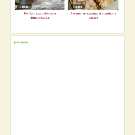
7 фото
5 фото
Колбаса картофельная
Ветчина из курицы и индейки в
«Винничанка»
пакете
реклама