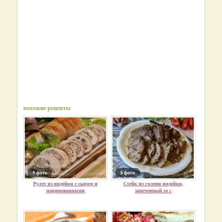
похожие рецепты
9 фото
8 фото
Рулет из индейки с сыром и
Стейк из голени индейки,
маринованными
запеченный со с