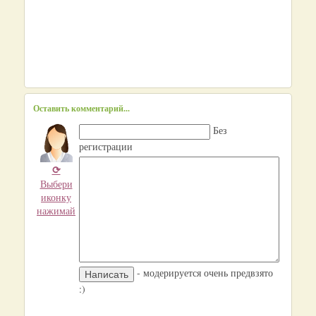
Оставить комментарий...
Без
регистрации
⟳
Выбери
иконку
нажимай
- модерируется очень предвзято
:)