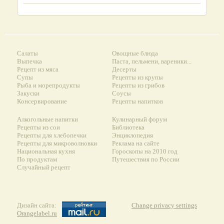
Салаты
Овощные блюда
Выпечка
Паста, пельмени, вареники...
Рецепт из мяса
Десерты
Супы
Рецепты из крупы
Рыба и морепродукты
Рецепты из грибов
Закуски
Соусы
Консервирование
Рецепты напитков
Алкогольные напитки
Кулинарный форум
Рецепты из сои
Библиотека
Рецепты для хлебопечки
Энциклопедия
Рецепты для микроволновки
Реклама на сайте
Национальная кухня
Гороскопы на 2010 год
По продуктам
Путешествия по России
Случайный рецепт
Дизайн сайта:
Change privacy settings
Orangelabel.ru