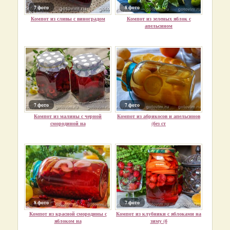
7 фото
8 фото
Компот из сливы с виноградом
Компот из зеленых яблок с
апельсином
7 фото
7 фото
Компот из малины с черной
Компот из абрикосов и апельсинов
смородиной на
(без ст
8 фото
7 фото
Компот из красной смородины с
Компот из клубники с яблоками на
яблоком на
зиму (б