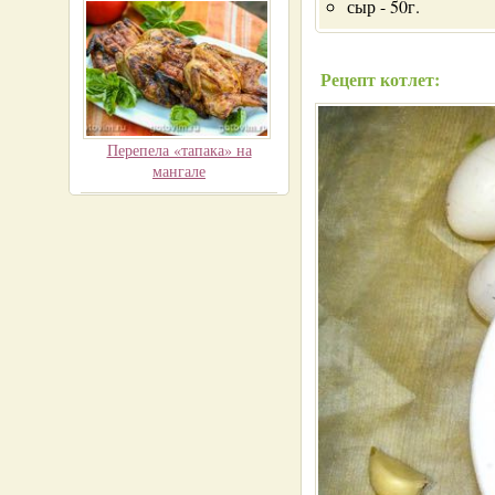
сыр - 50г.
Рецепт котлет:
Перепела «тапака» на
мангале