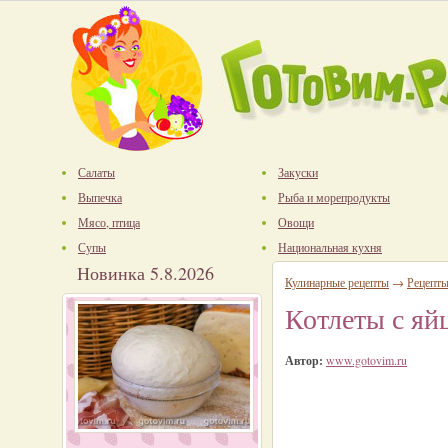
Салаты
Закуски
Выпечка
Рыба и морепродукты
Мясо, птица
Овощи
Супы
Национальная кухня
Новинка 5.8.2026
Кулинарные рецепты
→
Рецепты
Котлеты с яй
Автор:
www.gotovim.ru