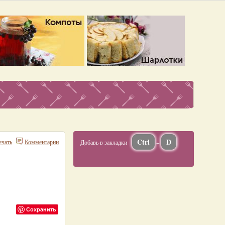
Ctrl
D
ечать
Комментарии
Добавь в закладки
+
Сохранить