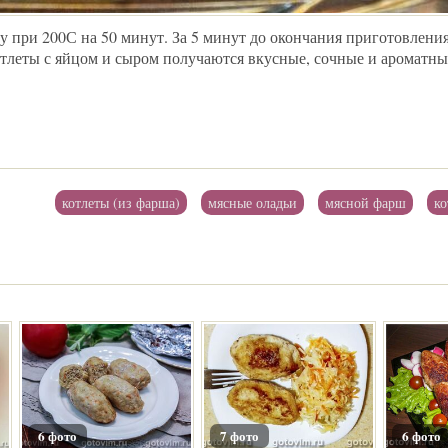
 при 200С на 50 минут. За 5 минут до окончания приготовления
тлеты с яйцом и сыром получаются вкусные, сочные и ароматны
котлеты (из фарша)
мясные оладьи
мясной фарш
ко
6 фото
7 фото
6 фото