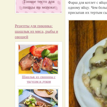
Тонкое тесто для
Фарш для котлет с яйцо
пиццы на молоке
одному яйцу. Чем больш
присыпав их тертым сы
Рецепты для пикника:
шашлык из мяса, рыбы и
овощей
Шашлык из свинины с
уксусом и луком