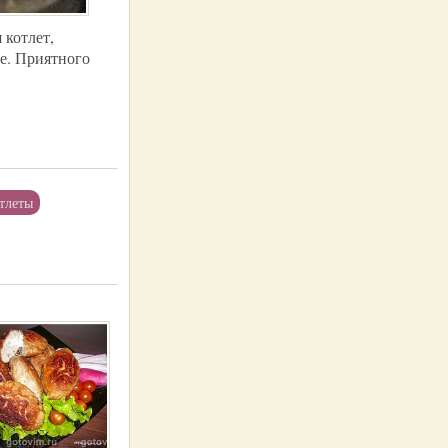
 котлет,
е. Приятного
тлеты