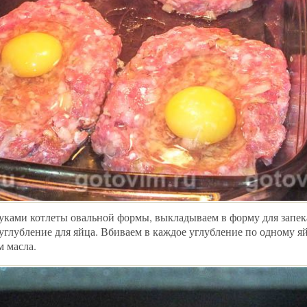
ками котлеты овальной формы, выкладываем в форму для запек
 углубление для яйца. Вбиваем в каждое углубление по одному я
 масла.