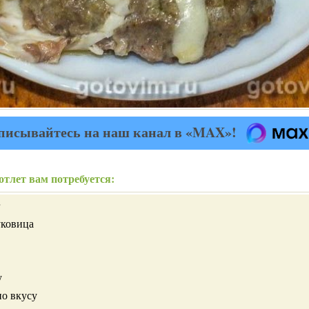
писывайтесь на наш канал в «MAX»!
отлет вам потребуется:
г
уковица
у
по вкусу