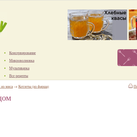
Консервирование
Микроволновка
Мультиварка
Все рецепты
 из мяса
→
Котлеты (из фарша)
П
цом