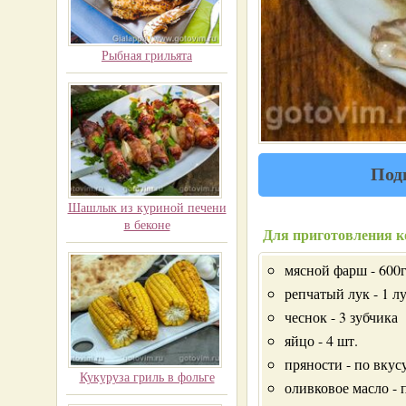
Рыбная грильята
Под
Шашлык из куриной печени
в беконе
Для приготовления к
мясной фарш - 600
репчатый лук - 1 л
чеснок - 3 зубчика
яйцо - 4 шт.
пряности - по вкус
Кукуруза гриль в фольге
оливковое масло - 