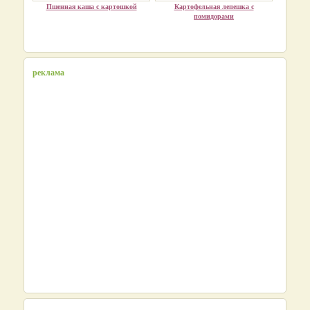
Пшенная каша с картошкой
Картофельная лепешка с
помидорами
реклама