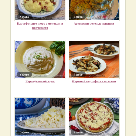
5 фото
2 фото
Картофельное пюре с молоком и
Армянские зеленые лепешки
копченостя
6 фото
6 фото
Картофельный крем
Жареный картофель с опятами
3 фото
9 фото