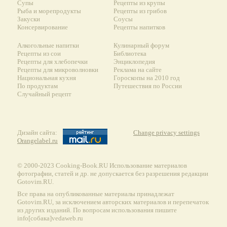
Супы
Рецепты из крупы
Рыба и морепродукты
Рецепты из грибов
Закуски
Соусы
Консервирование
Рецепты напитков
Алкогольные напитки
Кулинарный форум
Рецепты из сои
Библиотека
Рецепты для хлебопечки
Энциклопедия
Рецепты для микроволновки
Реклама на сайте
Национальная кухня
Гороскопы на 2010 год
По продуктам
Путешествия по России
Случайный рецепт
Дизайн сайта:
Change privacy settings
Orangelabel.ru
© 2000-2023 Сooking-Book.RU Использование материалов
фотографии, статей и др. не допускается без разрешения редакции
Gotovim.RU.
Все права на опубликованные материалы принадлежат
Gotovim.RU, за исключением авторских материалов и перепечаток
из других изданий. По вопросам использования пишите
info[собака]vedaweb.ru