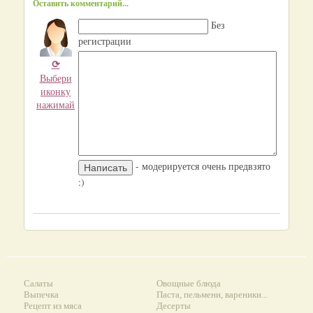
Оставить комментарий...
Без
регистрации
⟳
Выбери
иконку
нажимай
- модерируется очень предвзято
:)
Салаты
Овощные блюда
Выпечка
Паста, пельмени, вареники...
Рецепт из мяса
Десерты