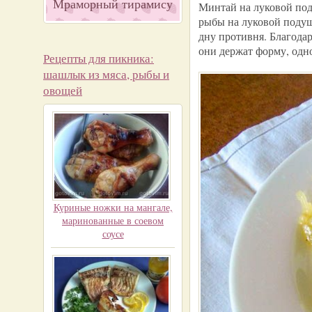
Мраморный тирамису
Минтай на луковой под
рыбы на луковой подушк
дну противня. Благода
они держат форму, одн
Рецепты для пикника:
шашлык из мяса, рыбы и
овощей
Куриные ножки на мангале,
маринованные в соевом
соусе