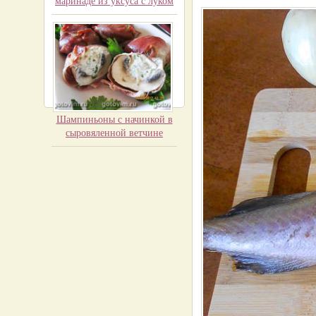
маринаде из уксуса с луком
Шампиньоны с начинкой в
сыровяленной ветчине