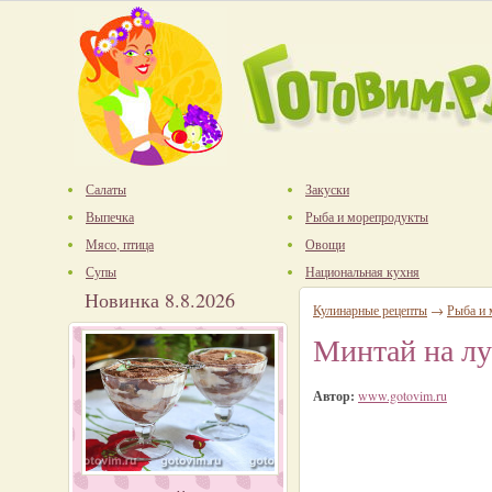
Салаты
Закуски
Выпечка
Рыба и морепродукты
Мясо, птица
Овощи
Супы
Национальная кухня
Новинка 8.8.2026
Кулинарные рецепты
→
Рыба и
Минтай на л
Автор:
www.gotovim.ru