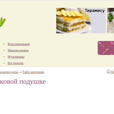
Консервирование
Микроволновка
Мультиварка
Все рецепты
 морепродукты
→
Рыба запеченная
П
уковой подушке