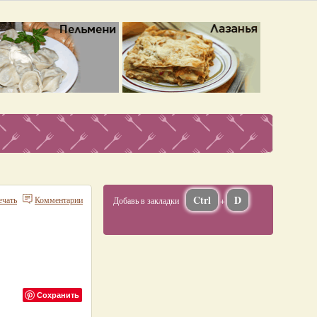
Ctrl
D
ечать
Комментарии
Добавь в закладки
+
Сохранить