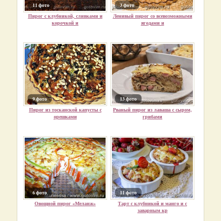
11 фото
3 фото
Пирог с клубникой, сливками и
Ленивый пирог со всевозможными
корочкой и
ягодами и
9 фото
13 фото
Пирог из тосканской капусты с
Рваный пирог из лаваша с сыром,
орешками
грибами
6 фото
11 фото
Овощной пирог «Меланж»
Тарт с клубникой и манго и с
заварным кр