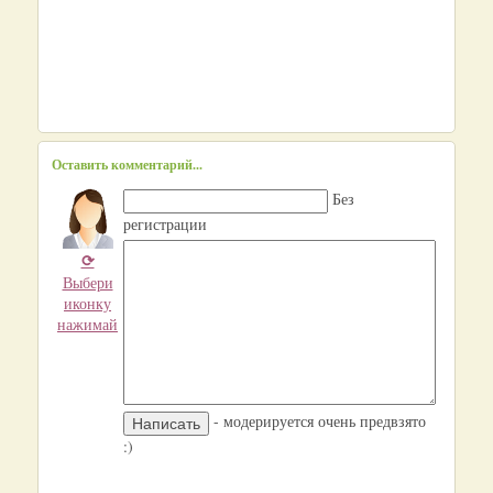
Оставить комментарий...
Без
регистрации
⟳
Выбери
иконку
нажимай
- модерируется очень предвзято
:)