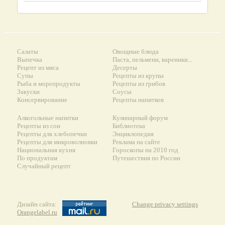
Салаты
Овощные блюда
Выпечка
Паста, пельмени, вареники...
Рецепт из мяса
Десерты
Супы
Рецепты из крупы
Рыба и морепродукты
Рецепты из грибов
Закуски
Соусы
Консервирование
Рецепты напитков
Алкогольные напитки
Кулинарный форум
Рецепты из сои
Библиотека
Рецепты для хлебопечки
Энциклопедия
Рецепты для микроволновки
Реклама на сайте
Национальная кухня
Гороскопы на 2010 год
По продуктам
Путешествия по России
Случайный рецепт
Дизайн сайта:
Change privacy settings
Orangelabel.ru