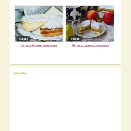
6 фото
9 фото
Пирог с белым шоколадом
Пирог с тертыми яблоками
реклама