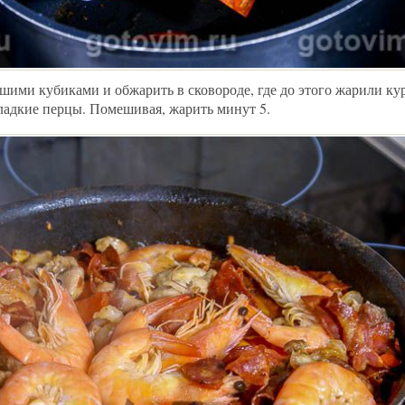
шими кубиками и обжарить в сковороде, где до этого жарили ку
сладкие перцы. Помешивая, жарить минут 5.