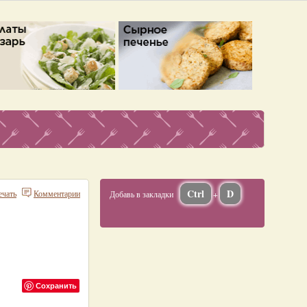
Ctrl
D
ечать
Комментарии
Добавь в закладки
+
Сохранить