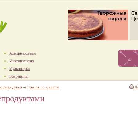
Консервирование
Микроволновка
Мультиварка
Все рецепты
 морепродукты
→
Рецепты из креветок
П
епродуктами