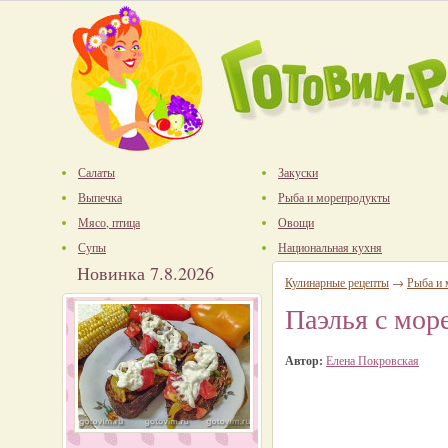
Салаты
Закуски
Выпечка
Рыба и морепродукты
Мясо, птица
Овощи
Супы
Национальная кухня
Новинка 7.8.2026
Кулинарные рецепты
→
Рыба и
Паэлья с мор
Автор:
Елена Покровская