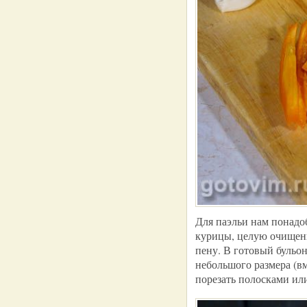
Для паэльи нам понадо
курицы, целую очищенн
пену. В готовый бульо
небольшого размера (вм
порезать полосками или