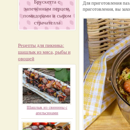
Брускетта с
Для приготовления паэл
запечённым перцем,
приготовления, вы захо
помидорами и сыром
страчателла
Рецепты для пикника:
шашлык из мяса, рыбы и
овощей
Шашлык из свинины с
апельсинами