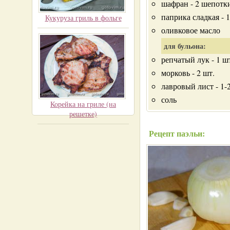
шафран - 2 шепотк
паприка сладкая - 1/
Кукуруза гриль в фольге
оливковое масло
для бульона:
репчатый лук - 1 ш
морковь - 2 шт.
лавровый лист - 1-
соль
Корейка на гриле (на
решетке)
Рецепт паэльи: