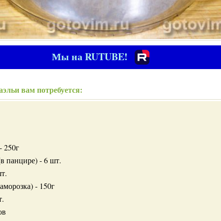
Мы на RUTUBE!
аэльи вам потребуется:
- 250г
в панцире) - 6 шт.
т.
аморозка) - 150г
т.
ов