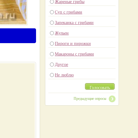
Жареные грибы
Суп с грибами
Запеканка с грибами
Жульен
Пироги и пирожки
Макароны с грибами
Другое
Не люблю
Голосовать
Предыдущие опросы