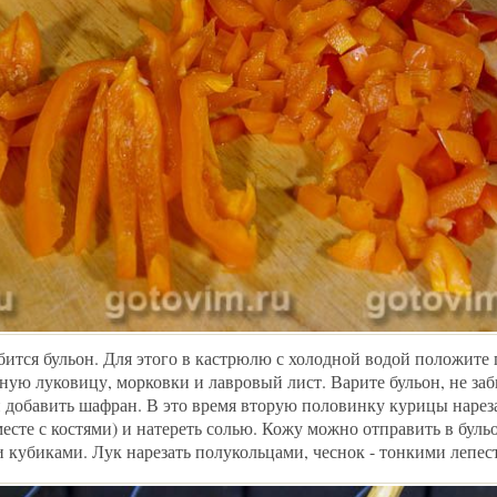
бится бульон. Для этого в кастрюлю с холодной водой положите
ую луковицу, морковки и лавровый лист. Варите бульон, не за
н добавить шафран. В это время вторую половинку курицы нарез
есте с костями) и натереть солью. Кожу можно отправить в буль
 кубиками. Лук нарезать полукольцами, чеснок - тонкими лепес