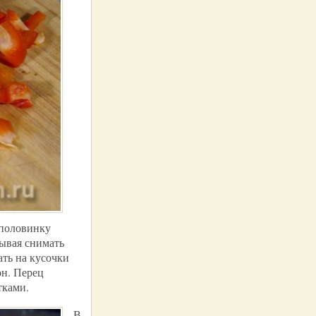
 половинку
бывая снимать
ать на кусочки
он. Перец
тками.
В