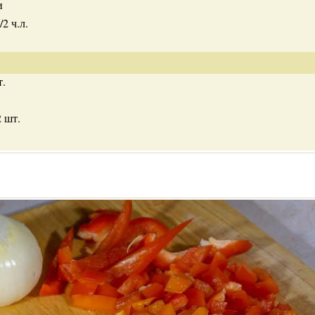
и
2 ч.л.
т.
2 шт.