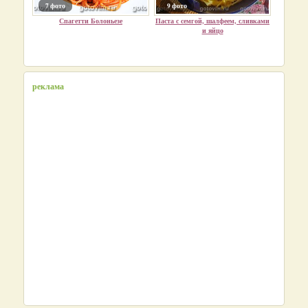
7 фото
9 фото
Спагетти Болоньезе
Паста с семгой, шалфеем, сливками
и яйцо
реклама