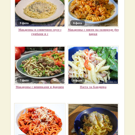
9 фото
8 фото
Макароны в сливочном соусе с
Макароны с мясом на сковороде (без
грибами и с
варки
7 фото
6 фото
Макароны с вешенками и фаршем
Паста ла Бандиера