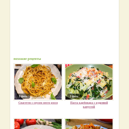
похожие рецепты
5 фото
5 фото
Спагетти с соусом песто россо
Паста карбонара с кудрявой
капустой