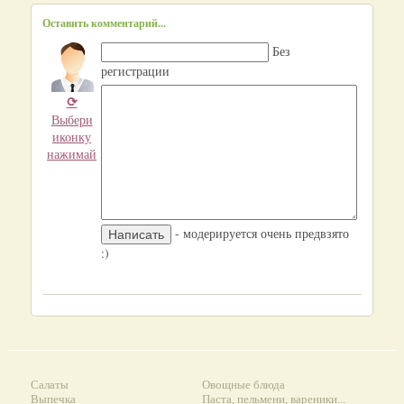
Оставить комментарий...
Без
регистрации
⟳
Выбери
иконку
нажимай
- модерируется очень предвзято
:)
Салаты
Овощные блюда
Выпечка
Паста, пельмени, вареники...