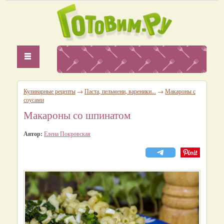
Кулинарные рецепты
→
Паста, пельмени, вареники...
→
Макароны с
соусами
Макароны со шпинатом
Автор:
Елена Покровская