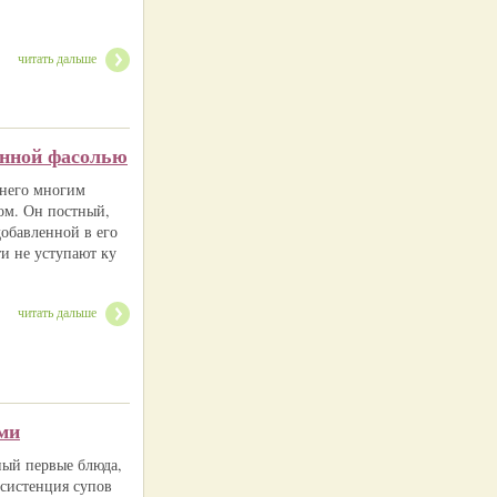
читать дальше
анной фасолью
 него многим
ком. Он постный,
обавленной в его
ти не уступают ку
читать дальше
ми
ный первые блюда,
нсистенция супов