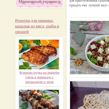
для приготовления салато
Мраморный тирамису
придать ему лучший вкус 
Рецепты для пикника:
шашлык из мяса, рыбы и
овощей
Куриная грудка на решетке
гриль в маринаде с
апельсином и чили