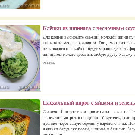
Клёцки из шпината с чесночным соу
Для клецек выбирайте свежий, молодой шпинат, ч
как можно меньше жидкости. Тогда масса из рико
не разварится, и клёцки будут хорошо держать фо
шпинатом можно добавить любую другую свежую 
раздел:
Пасхальный пирог с яйцами и зелен
Солнечный пирог так и просится на пасхальный с
эффектно смотрится порционный кусочек, если п
пройдет через самую середину вареного яйца. По
начинки берут лук порей, шпинат и базилик. Зал
смеси жир