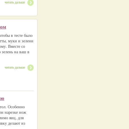
читать дальше
сом
тобы в тесте было
тты, муки и зелени
рму. Вместе со
зелень на ваш в
читать дальше
ью
тол. Особенно
ри нарезке нож
мимо яиц, для
ивку делают из