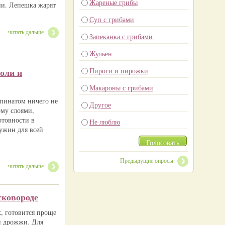
Жареные грибы
чии. Лепешка жарят
Суп с грибами
читать дальше
Запеканка с грибами
Жульен
коли и
Пироги и пирожки
Макароны с грибами
шпинатом ничего не
Другое
рму слоями,
отовности в
Не люблю
 ужин для всей
Голосовать
Предыдущие опросы
читать дальше
сковороде
, готовится проще
 и дрожжи. Для