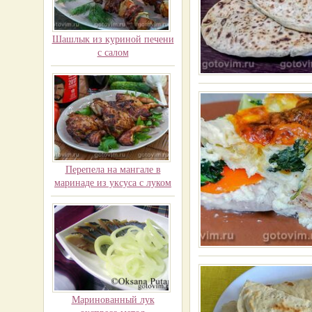
Шашлык из куриной печени
с салом
Перепела на мангале в
маринаде из уксуса с луком
Маринованный лук