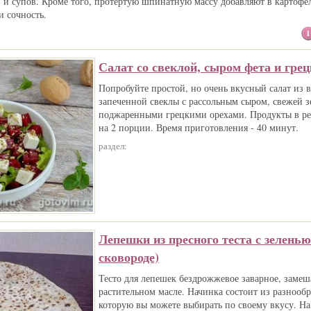
в и супов. Кроме того, протертую шпинатную массу добавляют в картофе
и сочность.
1
Салат со свеклой, сыром фета и гре
Попробуйте простой, но очень вкусный салат из 
запеченной свеклы с рассольным сыром, свежей з
поджаренными грецкими орехами. Продукты в ре
на 2 порции. Время приготовления - 40 минут.
раздел:
Лепешки из пресного теста с зеленью
сковороде)
Тесто для лепешек бездрожжевое заварное, замеш
растительном масле. Начинка состоит из разнообр
которую вы можете выбирать по своему вкусу. На