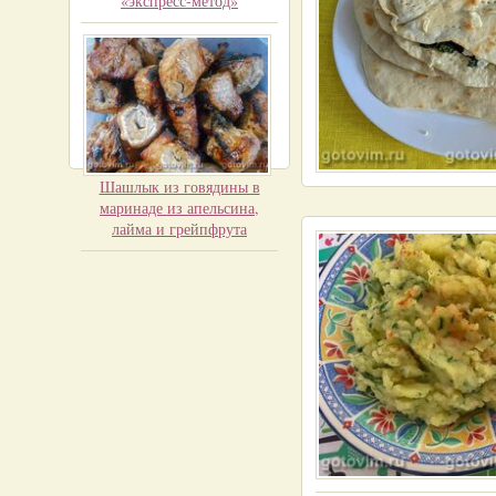
«экспресс-метод»
Шашлык из говядины в
маринаде из апельсина,
лайма и грейпфрута