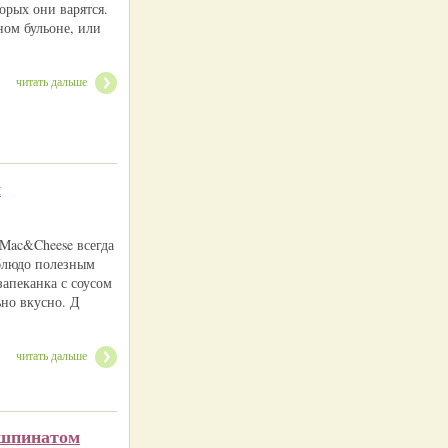
орых они варятся.
ом бульоне, или
читать дальше
м
Mac&Cheese всегда
 блюдо полезным
запеканка с соусом
ьно вкусно. Д
читать дальше
 шпинатом