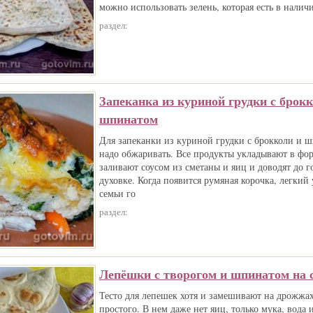
можно использовать зелень, которая есть в нали
раздел:
Запеканка из куриной грудки с брок
шпинатом
Для запеканки из куриной грудки с брокколи и 
надо обжаривать. Все продукты укладывают в фо
заливают соусом из сметаны и яиц и доводят до г
духовке. Когда появится румяная корочка, легкий
семьи го
раздел:
Лепёшки с творогом и шпинатом на 
Тесто для лепешек хотя и замешивают на дрожжах
простого. В нем даже нет яиц, только мука, вода