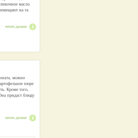
сливочное масло.
еремещают на та
читать дальше
пината, можно
картофельное пюре
ть. Кроме того,
Она придаст блюду
читать дальше