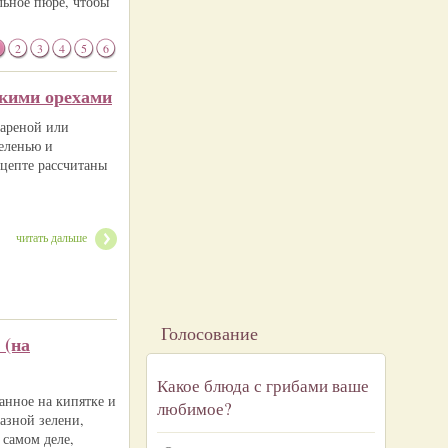
льное пюре, чтобы
2
3
4
5
6
цкими орехами
вареной или
еленью и
цепте рассчитаны
читать дальше
Голосование
 (на
Какое блюда с грибами ваше
анное на кипятке и
любимое?
азной зелени,
 самом деле,