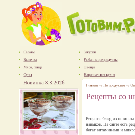
Салаты
Закуски
Выпечка
Рыба и морепродукты
Мясо, птица
Овощи
Супы
Национальная кухня
Новинка 8.8.2026
Главная
→
По продуктам
→
Ов
Рецепты со 
Рецепты блюд из шпината 
навыков. На сайте есть р
богат витаминами и микро