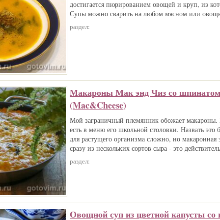
достигается пюрированием овощей и круп, из кот
Супы можно сварить на любом мясном или овощн
раздел:
Макароны Мак энд Чиз со шпинато
(Mac&Cheese)
Мой заграничный племянник обожает макароны. 
есть в меню его школьной столовки. Назвать это
для растущего организма сложно, но макаронная 
сразу из нескольких сортов сыра - это действител
раздел:
Овощной суп из цветной капусты со