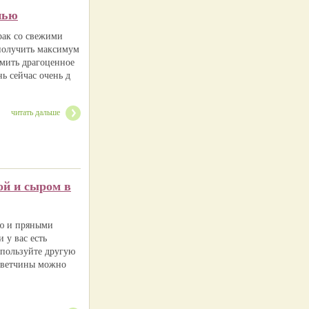
нью
рак со свежими
получить максимум
омить драгоценное
ь сейчас очень д
читать дальше
ой и сыром в
ью и пряными
 у вас есть
спользуйте другую
о ветчины можно