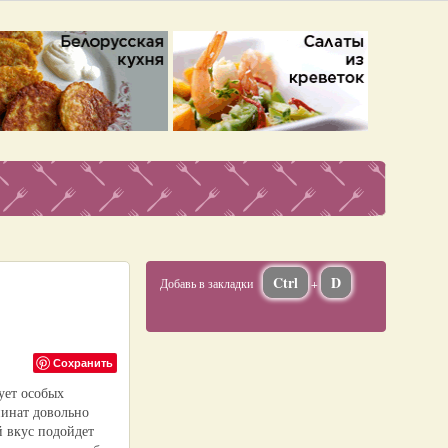
Ctrl
D
Добавь в закладки
+
Сохранить
ует особых
пинат довольно
й вкус подойдет