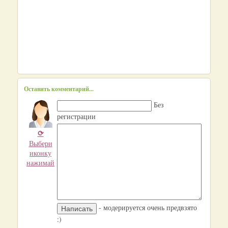
Оставить комментарий...
Без
регистрации
⟳
Выбери
иконку
нажимай
- модерируется очень предвзято
:)