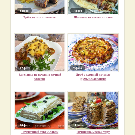
5 фото
7 фото
Эрбокверцхи с печенью
Шашлык из печени с салом
12 фото
9 фото
Запеканка из печени в яичной
Дроб с куриной печенью
заливке
(румынская запека
10 фото
11 фото
Печеночный торт с сыром
Печеночно-мясной торт