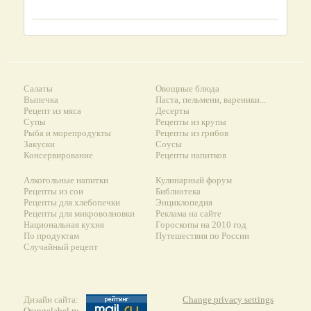
Салаты
Овощные блюда
Выпечка
Паста, пельмени, вареники...
Рецепт из мяса
Десерты
Супы
Рецепты из крупы
Рыба и морепродукты
Рецепты из грибов
Закуски
Соусы
Консервирование
Рецепты напитков
Алкогольные напитки
Кулинарный форум
Рецепты из сои
Библиотека
Рецепты для хлебопечки
Энциклопедия
Рецепты для микроволновки
Реклама на сайте
Национальная кухня
Гороскопы на 2010 год
По продуктам
Путешествия по России
Случайный рецепт
Дизайн сайта:
Change privacy settings
Orangelabel.ru