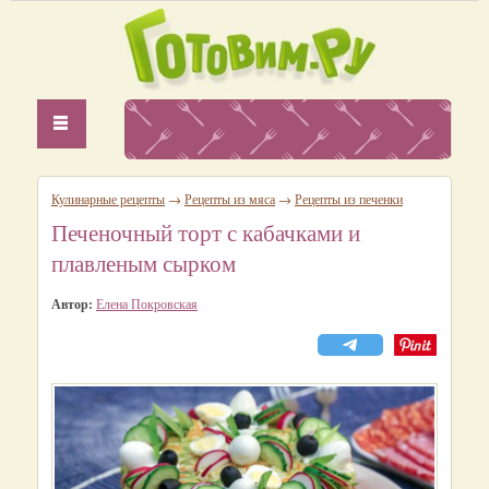
Кулинарные рецепты
→
Рецепты из мяса
→
Рецепты из печенки
Печеночный торт с кабачками и
плавленым сырком
Автор:
Елена Покровская