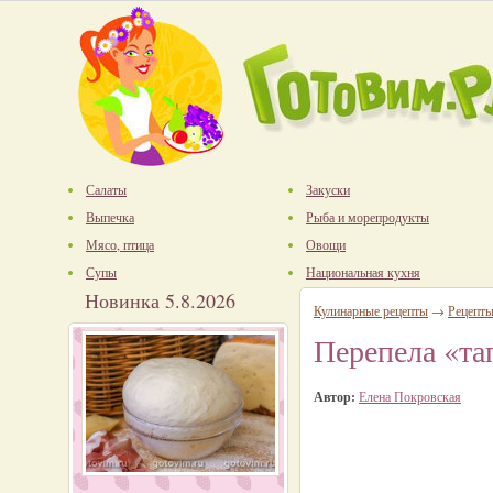
Салаты
Закуски
Выпечка
Рыба и морепродукты
Мясо, птица
Овощи
Супы
Национальная кухня
Новинка 5.8.2026
Кулинарные рецепты
→
Рецепты
Перепела «та
Автор:
Елена Покровская