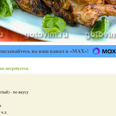
писывайтесь на наш канал в «MAX»!
ам потребуется:
тый) - по вкусу
а
 ч.л.