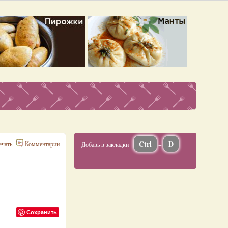
Ctrl
D
ечать
Комментарии
Добавь в закладки
+
Сохранить