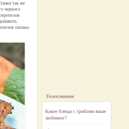
Тушки так же
го черного
 перепелов
добавить
епелов тапака»
Голосование
Какое блюда с грибами ваше
любимое?