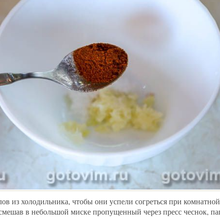
лов из холодильника, чтобы они успели согреться при комнатной
смешав в небольшой миске пропущенный через пресс чеснок, па