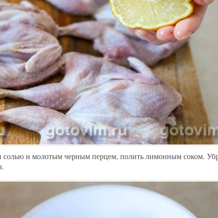
он солью и молотым черным перцем, полить лимонным соком. Убр
а.