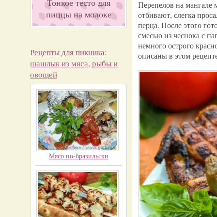
Тонкое тесто для
Перепелов на мангале 
пиццы на молоке
отбивают, слегка прос
перца. После этого гот
смесью из чеснока с п
немного острого красн
Рецепты для пикника:
описаны в этом рецепте
шашлык из мяса, рыбы и
овощей
Мясо по-бразильски