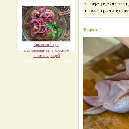
перец красный остр
масло растительное
Рецепт :
Крымский лук,
маринованный в красном
вине с корицей