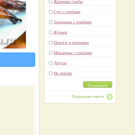
Жареные грибы
Суп с грибами
Запеканка с грибами
Жульен
Пироги и пирожки
Макароны с грибами
Другое
Не люблю
Голосовать
Предыдущие опросы