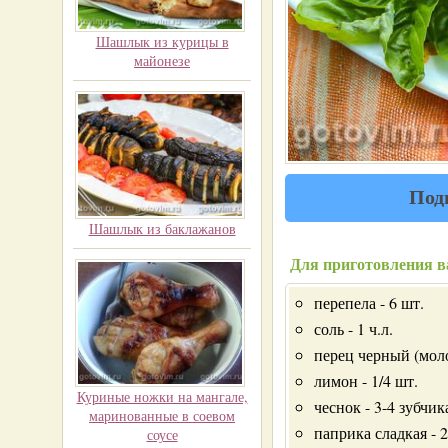
Шашлык из курицы в
майонезе
Под
Шашлык из баклажанов
Для приготовления в
перепела - 6 шт.
соль - 1 ч.л.
перец черный (моло
лимон - 1/4 шт.
Куриные ножки на мангале,
чеснок - 3-4 зубчик
маринованные в соевом
паприка сладкая - 2
соусе