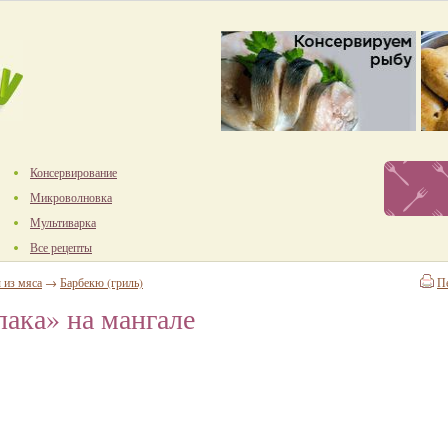
Консервирование
Микроволновка
Мультиварка
Все рецепты
 из мяса
→
Барбекю (гриль)
П
пака» на мангале