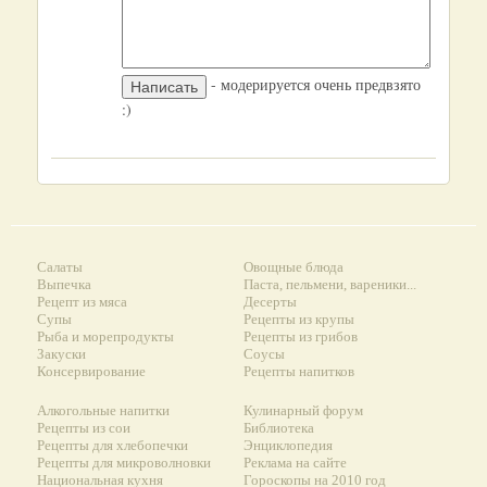
- модерируется очень предвзято
:)
Салаты
Овощные блюда
Выпечка
Паста, пельмени, вареники...
Рецепт из мяса
Десерты
Супы
Рецепты из крупы
Рыба и морепродукты
Рецепты из грибов
Закуски
Соусы
Консервирование
Рецепты напитков
Алкогольные напитки
Кулинарный форум
Рецепты из сои
Библиотека
Рецепты для хлебопечки
Энциклопедия
Рецепты для микроволновки
Реклама на сайте
Национальная кухня
Гороскопы на 2010 год