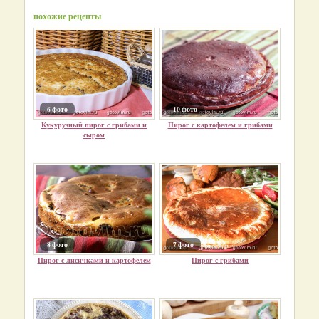
похожие рецепты
6 фото
10 фото
Кукурузный пирог с грибами и
Пирог с картофелем и грибами
сыром
8 фото
7 фото
Пирог с лисичками и картофелем
Пирог с грибами