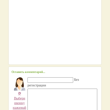
Оставить комментарий...
Без
регистрации
⟳
Выбери
иконку
нажимай