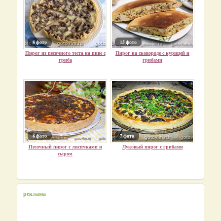
8 фото
15 фото
Пирог из песочного теста на пиве с
Пирог на сковороде с курицей и
гриба
грибами
8 фото
7 фото
Песочный пирог с лисичками и
Луковый пирог с грибами
сыром
реклама