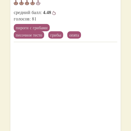
4.48
средний балл:
голосов:
81
пироги с грибами
песочное тесто
грибы
опята