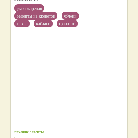
рыба жареная
рецепты из креветок
яблоки
тыква
кабачки
цуккини
похожие рецепты