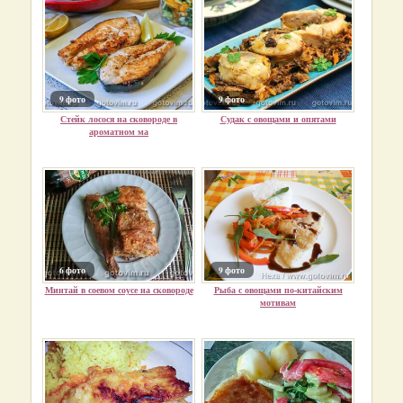
9 фото
9 фото
Стейк лосося на сковороде в
Судак с овощами и опятами
ароматном ма
6 фото
9 фото
Минтай в соевом соусе на сковороде
Рыба с овощами по-китайским
мотивам