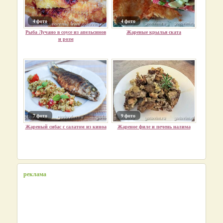
4 фото
4 фото
Рыба Лучано в соусе из апельсинов
Жареные крылья ската
и розм
7 фото
9 фото
Жареный сибас с салатом из киноа
Жареное филе и печень налима
реклама