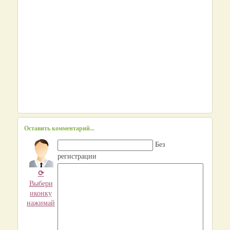
Оставить комментарий...
Без
регистрации
⟳
Выбери
иконку
нажимай