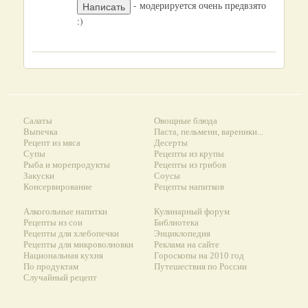
- модерируется очень предвзято
:)
Салаты
Овощные блюда
Выпечка
Паста, пельмени, вареники...
Рецепт из мяса
Десерты
Супы
Рецепты из крупы
Рыба и морепродукты
Рецепты из грибов
Закуски
Соусы
Консервирование
Рецепты напитков
Алкогольные напитки
Кулинарный форум
Рецепты из сои
Библиотека
Рецепты для хлебопечки
Энциклопедия
Рецепты для микроволновки
Реклама на сайте
Национальная кухня
Гороскопы на 2010 год
По продуктам
Путешествия по России
Случайный рецепт