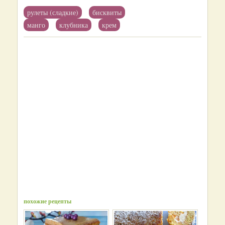
рулеты (сладкие)
бисквиты
манго
клубника
крем
похожие рецепты