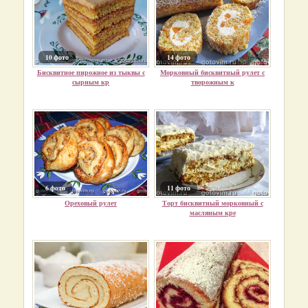
10 фото
14 фото
Бисквитное пирожное из тыквы с
Морковный бисквитный рулет с
сырным кр
творожным к
6 фото
11 фото
Ореховый рулет
Торт бисквитный морковный с
масляным кре