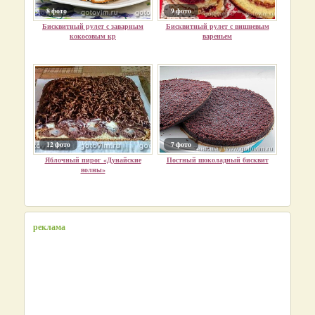
8 фото
9 фото
Бисквитный рулет с заварным
Бисквитный рулет с вишневым
кокосовым кр
вареньем
12 фото
7 фото
Яблочный пирог «Дунайские
Постный шоколадный бисквит
волны»
реклама