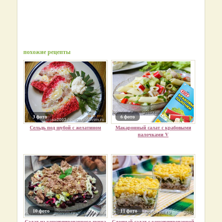
похожие рецепты
3 фото
6 фото
Сельдь под шубой с желатином
Макаронный салат с крабовыми
палочками V
10 фото
11 фото
Салат из консервированного тунца
Слоеный салат с консервированной