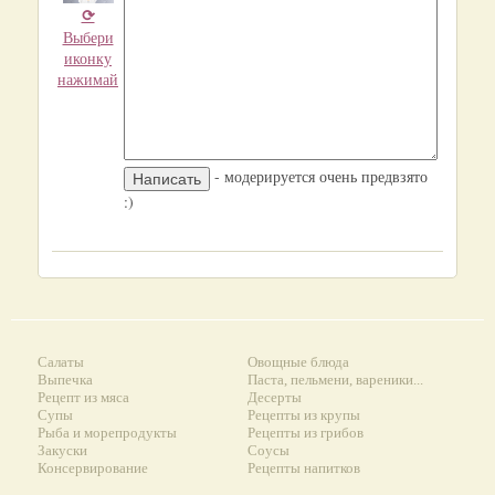
⟳
Выбери
иконку
нажимай
- модерируется очень предвзято
:)
Салаты
Овощные блюда
Выпечка
Паста, пельмени, вареники...
Рецепт из мяса
Десерты
Супы
Рецепты из крупы
Рыба и морепродукты
Рецепты из грибов
Закуски
Соусы
Консервирование
Рецепты напитков