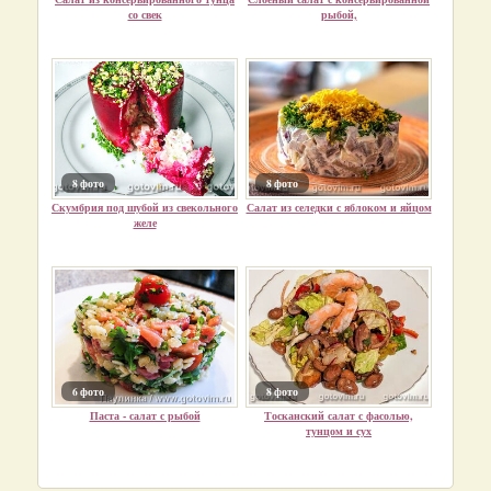
со свек
рыбой,
8 фото
8 фото
Скумбрия под шубой из свекольного
Салат из селедки с яблоком и яйцом
желе
6 фото
8 фото
Паста - салат с рыбой
Тосканский салат с фасолью,
тунцом и сух