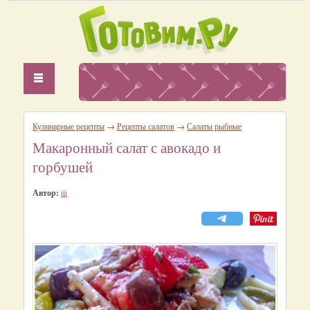
Кулинарные рецепты
→
Рецепты салатов
→
Салаты рыбные
Макаронный салат с авокадо и
горбушей
Автор:
iii