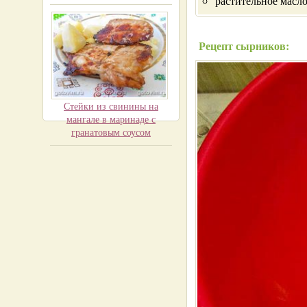
растительное масло
Рецепт сырников:
Стейки из свинины на
мангале в маринаде с
гранатовым соусом