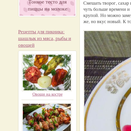
Тонкое тесто для
Смешать творог, сахар 
пиццы на молоке
чуть больше времени и
крупой. Но можно заме
же, но вкус новый. К 
Рецепты для пикника:
шашлык из мяса, рыбы и
овощей
Овощи на костре