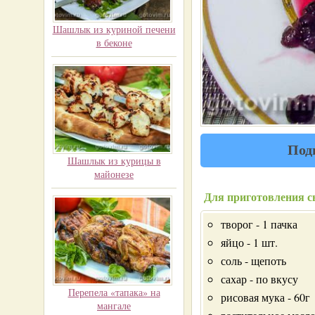
Шашлык из куриной печени
в беконе
Под
Шашлык из курицы в
майонезе
Для приготовления с
творог - 1 пачка
яйцо - 1 шт.
соль - щепоть
сахар - по вкусу
Перепела «тапака» на
рисовая мука - 60г
мангале