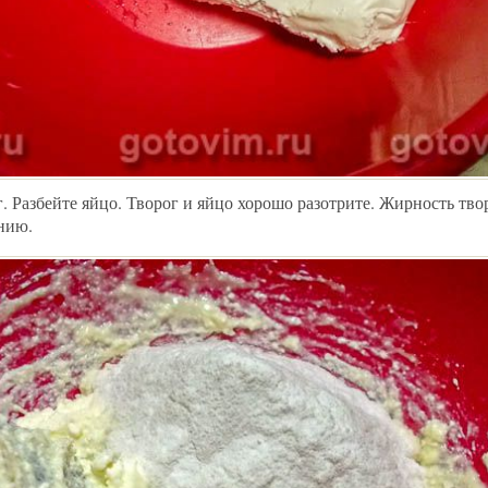
. Разбейте яйцо. Творог и яйцо хорошо разотрите. Жирность тво
нию.