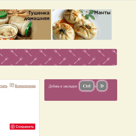
Ctrl
D
ечать
Комментарии
Добавь в закладки
+
Сохранить