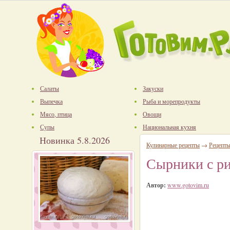
Салаты
Закуски
Выпечка
Рыба и морепродукты
Мясо, птица
Овощи
Супы
Национальная кухня
Новинка 5.8.2026
Кулинарные рецепты
→
Рецепт
Сырники с р
Автор:
www.gotovim.ru