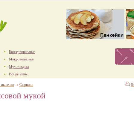
Консервирование
Микроволновка
Мультиварка
Все рецепты
ы выпечки
→
Сырники
П
исовой мукой