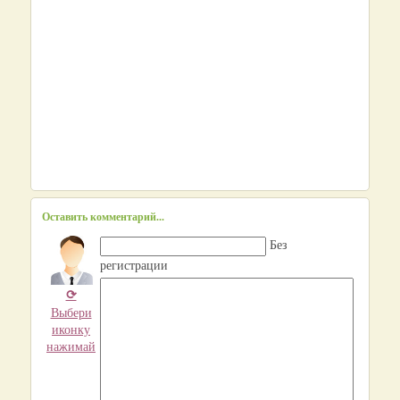
Оставить комментарий...
Без
регистрации
⟳
Выбери
иконку
нажимай