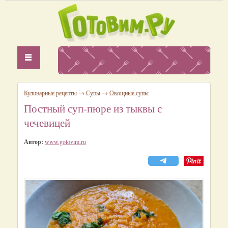
Кулинарные рецепты
→
Супы
→
Овощные супы
Постный суп-пюре из тыквы с
чечевицей
Автор:
www.gotovim.ru