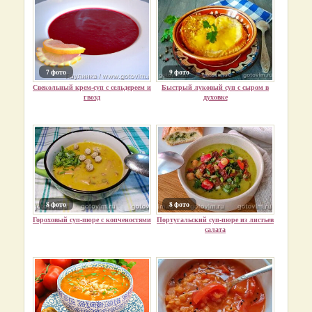
7 фото
9 фото
Свекольный крем-суп с сельдереем и
Быстрый луковый суп с сыром в
гвозд
духовке
8 фото
8 фото
Гороховый суп-пюре с копченостями
Португальский суп-пюре из листьев
салата