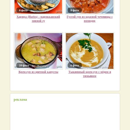
8 фото
8 фото
Харира (Harira) - марокканский
Густой суп из красной чечевицы с
мясной су
помидор
10 фото
6 фото
Крем-суп из цветной капусты
Тыквенный крем-суп с мёдом и
тимьяном
реклама