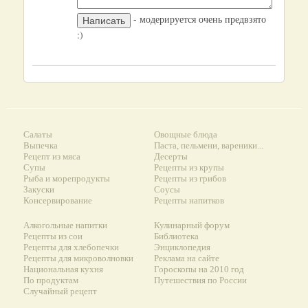
- модерируется очень предвзято
:)
Салаты
Овощные блюда
Выпечка
Паста, пельмени, вареники...
Рецепт из мяса
Десерты
Супы
Рецепты из крупы
Рыба и морепродукты
Рецепты из грибов
Закуски
Соусы
Консервирование
Рецепты напитков
Алкогольные напитки
Кулинарный форум
Рецепты из сои
Библиотека
Рецепты для хлебопечки
Энциклопедия
Рецепты для микроволновки
Реклама на сайте
Национальная кухня
Гороскопы на 2010 год
По продуктам
Путешествия по России
Случайный рецепт