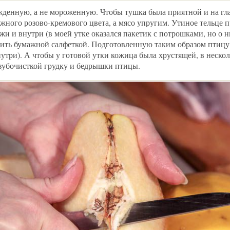
жденную, а не мороженную. Чтобы тушка была приятной и на гла
жного розово-кремового цвета, а мясо упругим. Утиное тельце 
и и внутри (в моей утке оказался пакетик с потрошками, но о н
шить бумажной салфеткой. Подготовленную таким образом птицу
утри). А чтобы у готовой утки кожица была хрустящей, в неско
зубочисткой грудку и бедрышки птицы.