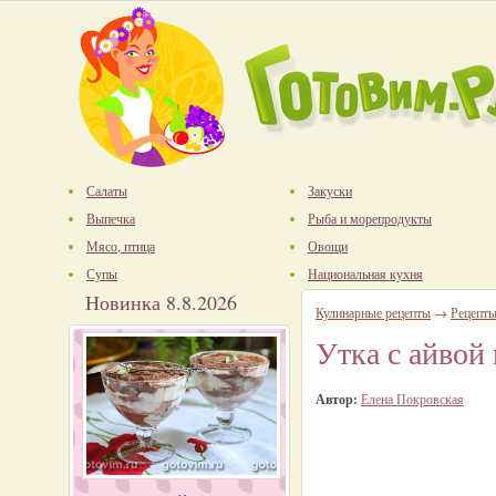
Салаты
Закуски
Выпечка
Рыба и морепродукты
Мясо, птица
Овощи
Супы
Национальная кухня
Новинка 8.8.2026
Кулинарные рецепты
→
Рецепты
Утка с айвой 
Автор:
Елена Покровская