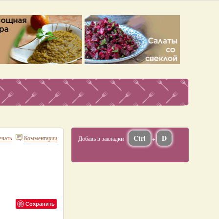
Ctrl
D
ечать
Комментарии
Добавь в закладки
+
Сохранить