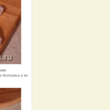
ными
е болтались и не