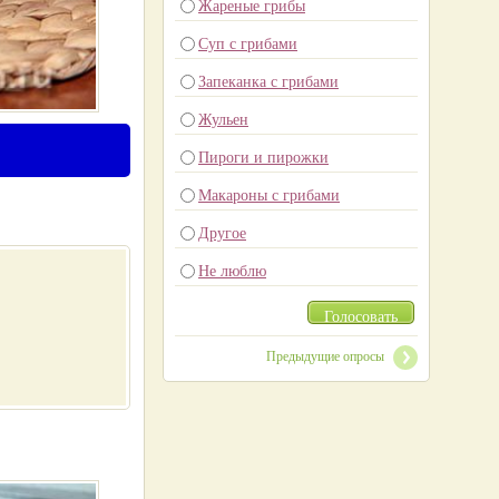
Жареные грибы
Суп с грибами
Запеканка с грибами
Жульен
Пироги и пирожки
Макароны с грибами
Другое
Не люблю
Голосовать
Предыдущие опросы