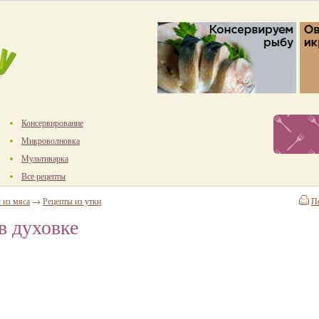
Консервирование
Микроволновка
Мультиварка
Все рецепты
 из мяса
→
Рецепты из утки
П
в духовке