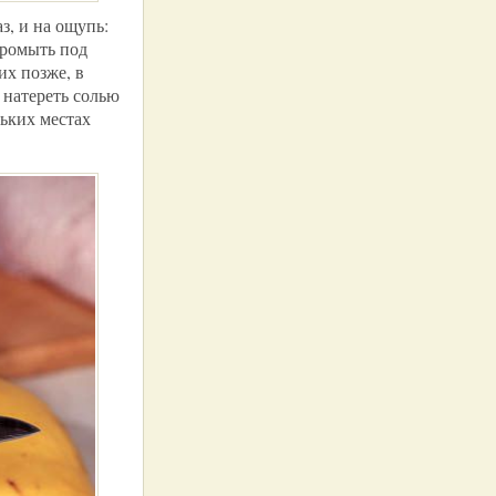
з, и на ощупь:
промыть под
их позже, в
 натереть солью
льких местах