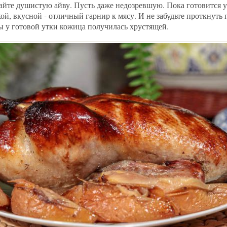
айте душистую айву. Пусть даже недозревшую. Пока готовится у
кой, вкусной - отличный гарнир к мясу. И не забудьте проткнуть 
 у готовой утки кожица получилась хрустящей.