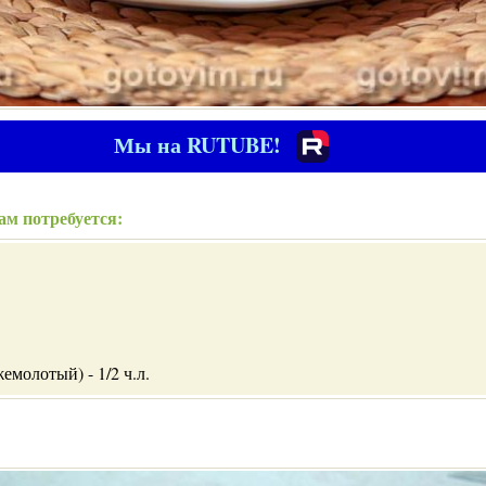
Мы на RUTUBE!
ам потребуется:
емолотый) - 1/2 ч.л.