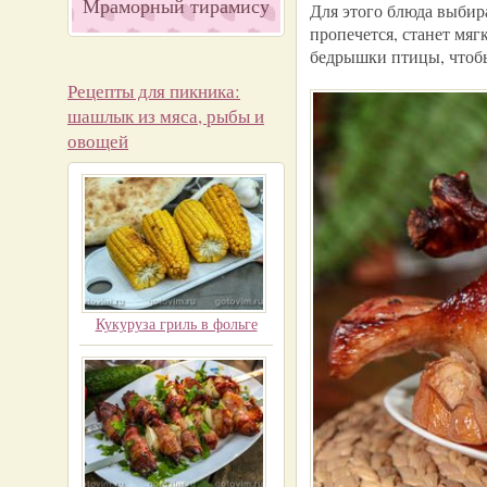
Мраморный тирамису
Для этого блюда выбир
пропечется, станет мяг
бедрышки птицы, чтобы
Рецепты для пикника:
шашлык из мяса, рыбы и
овощей
Кукуруза гриль в фольге