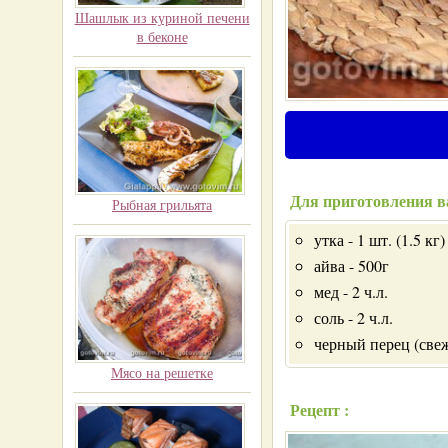
Шашлык из куриной печени
в беконе
Для приготовления в
Рыбная грильята
утка - 1 шт. (1.5 кг)
айва - 500г
мед - 2 ч.л.
соль - 2 ч.л.
черный перец (свеж
Мясо на решетке
Рецепт :